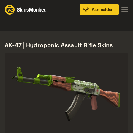
Aanmelden
Knives
Gloves
Pistols
Rifles
SMGs
AK-47 | Hydroponic Assault Rifle Skins