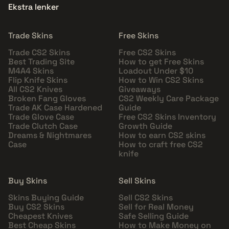
Ekstra lenker
Trade Skins
Free Skins
Trade CS2 Skins
Free CS2 Skins
Best Trading Site
How to get Free Skins
M4A4 Skins
Loadout Under $10
Flip Knife Skins
How to Win CS2 Skins
All CS2 Knives
Giveaways
Broken Fang Gloves
CS2 Weekly Care Package
Trade AK Case Hardened
Guide
Trade Glove Case
Free CS2 Skins Inventory
Trade Clutch Case
Growth Guide
Dreams & Nightmares
How to earn CS2 skins
Case
How to craft free CS2
knife
Buy Skins
Sell Skins
Skins Buying Guide
Sell CS2 Skins
Buy CS2 Skins
Sell for Real Money
Cheapest Knives
Safe Selling Guide
Best Cheap Skins
How to Make Money on