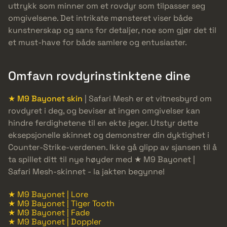
uttrykk som minner om et rovdyr som tilpasser seg
omgivelsene. Det intrikate mønsteret viser både
kunstnerskap og sans for detaljer, noe som gjør det til
et must-have for både samlere og entusiaster.
Omfavn rovdyrinstinktene dine
★ M9 Bayonet skin
| Safari Mesh er et vitnesbyrd om
rovdyret i deg, og beviser at ingen omgivelser kan
hindre ferdighetene til en ekte jeger. Utstyr dette
eksepsjonelle skinnet og demonstrer din dyktighet i
Counter-Strike-verdenen. Ikke gå glipp av sjansen til å
ta spillet ditt til nye høyder med ★ M9 Bayonet |
Safari Mesh-skinnet - la jakten begynne!
★ M9 Bayonet | Lore
★ M9 Bayonet | Tiger Tooth
★ M9 Bayonet | Fade
★ M9 Bayonet | Doppler