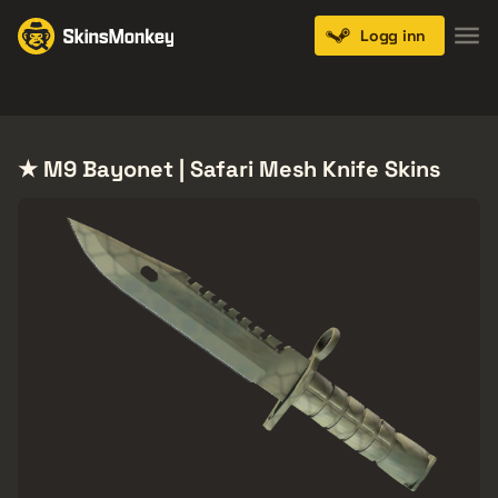
Logg inn
Knives
Gloves
Pistols
Rifles
SMGs
★ M9 Bayonet | Safari Mesh Knife Skins