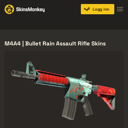
Logg inn
Knives
Gloves
Pistols
Rifles
SMGs
M4A4 | Bullet Rain Assault Rifle Skins