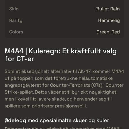
Skin
Bullet Rain
Rarity
Hemmelig
Colors
Green, Red
M4A4 | Kuleregn: Et kraftfullt valg
for CT-er
Som et eksepsjonelt alternativ til AK-47, kommer M4A4
ut på toppen som det foretrukne helautomatiske
angrepsgeværet for Counter-Terrorists (CTs) i Counter
Strike-spillet. Dette våpenet tilbyr økt nøyaktighet,
men likevel litt lavere skade, og henvender seg til
spillere som prioriterer presisjonsspill.
Ødelegg med spesialmalte skyer og kuler
Demonstrer din dyktighet på slagmarken med M4A4 |