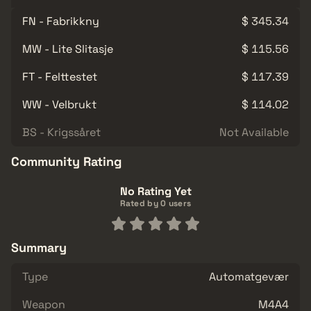
FN - Fabrikkny
$ 345.34
MW - Lite Slitasje
$ 115.56
FT - Felttestet
$ 117.39
WW - Velbrukt
$ 114.02
BS - Krigssåret
Not Available
Community Rating
No Rating Yet
Rated by 0 users
Summary
Type
Automatgevær
Weapon
M4A4