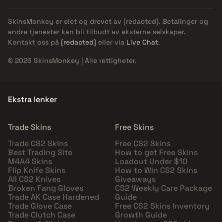
SkinsMonkey er eiet og drevet av
[redacted]
. Betalinger og
andre tjenester kan bli tilbudt av eksterne selskaper.
Kontakt oss på
[redacted]
eller via
Live Chat
.
© 2026 SkinsMonkey | Alle rettigheter.
Ekstra lenker
Trade Skins
Free Skins
Trade CS2 Skins
Free CS2 Skins
Best Trading Site
How to get Free Skins
M4A4 Skins
Loadout Under $10
Flip Knife Skins
How to Win CS2 Skins
All CS2 Knives
Giveaways
Broken Fang Gloves
CS2 Weekly Care Package
Trade AK Case Hardened
Guide
Trade Glove Case
Free CS2 Skins Inventory
Trade Clutch Case
Growth Guide