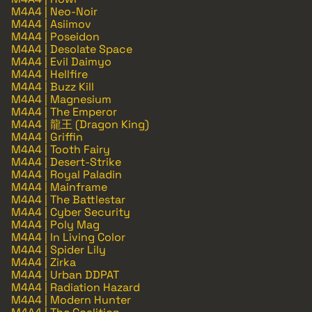
M4A4 | Neo-Noir
M4A4 | Asiimov
M4A4 | Poseidon
M4A4 | Desolate Space
M4A4 | Evil Daimyo
M4A4 | Hellfire
M4A4 | Buzz Kill
M4A4 | Magnesium
M4A4 | The Emperor
M4A4 | 龍王 (Dragon King)
M4A4 | Griffin
M4A4 | Tooth Fairy
M4A4 | Desert-Strike
M4A4 | Royal Paladin
M4A4 | Mainframe
M4A4 | The Battlestar
M4A4 | Cyber Security
M4A4 | Poly Mag
M4A4 | In Living Color
M4A4 | Spider Lily
M4A4 | Zirka
M4A4 | Urban DDPAT
M4A4 | Radiation Hazard
M4A4 | Modern Hunter