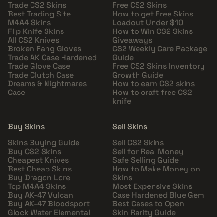
Trade CS2 Skins
Free CS2 Skins
Best Trading Site
How to get Free Skins
M4A4 Skins
Loadout Under $10
Flip Knife Skins
How to Win CS2 Skins
All CS2 Knives
Giveaways
Broken Fang Gloves
CS2 Weekly Care Package
Trade AK Case Hardened
Guide
Trade Glove Case
Free CS2 Skins Inventory
Trade Clutch Case
Growth Guide
Dreams & Nightmares
How to earn CS2 skins
Case
How to craft free CS2
knife
Buy Skins
Sell Skins
Skins Buying Guide
Sell CS2 Skins
Buy CS2 Skins
Sell for Real Money
Cheapest Knives
Safe Selling Guide
Best Cheap Skins
How to Make Money on
Buy Dragon Lore
Skins
Top M4A4 Skins
Most Expensive Skins
Buy AK-47 Vulcan
Case Hardened Blue Gem
Buy AK-47 Bloodsport
Best Cases to Open
Glock Water Elemental
Skin Rarity Guide