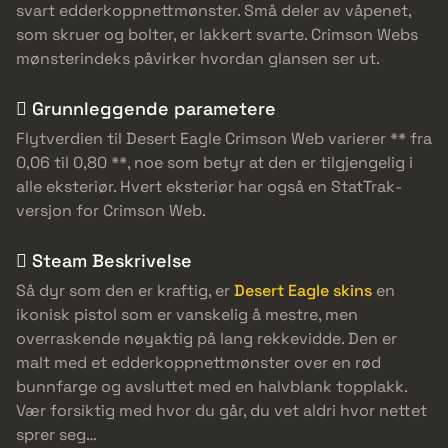
svart edderkoppnettmønster. Små deler av våpenet,
som skruer og bolter, er lakkert svarte. Crimson Webs
mønsterindeks påvirker hvordan glansen ser ut.
 Grunnleggende parametere
Flytverdien til Desert Eagle Crimson Web varierer ** fra
0,06 til 0,80 **, noe som betyr at den er tilgjengelig i
alle eksteriør. Hvert eksteriør har også en StatTrak-
versjon for Crimson Web.
 Steam Beskrivelse
Så dyr som den er kraftig, er
Desert Eagle skins
en
ikonisk pistol som er vanskelig å mestre, men
overraskende nøyaktig på lang rekkevidde. Den er
malt med et edderkoppnettmønster over en rød
bunnfarge og avsluttet med en halvblank topplakk.
Vær forsiktig med hvor du går, du vet aldri hvor nettet
sprer seg…