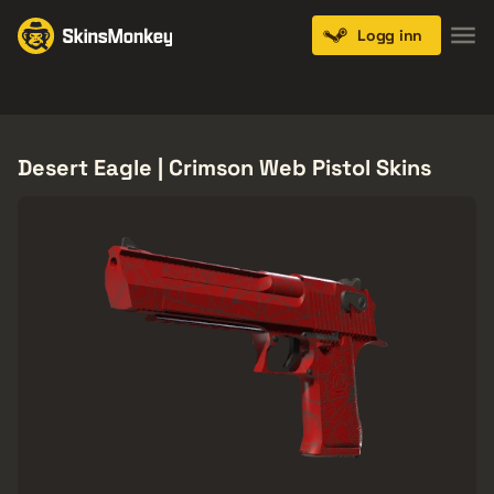
Logg inn
Knives
Gloves
Pistols
Rifles
SMGs
Desert Eagle | Crimson Web Pistol Skins