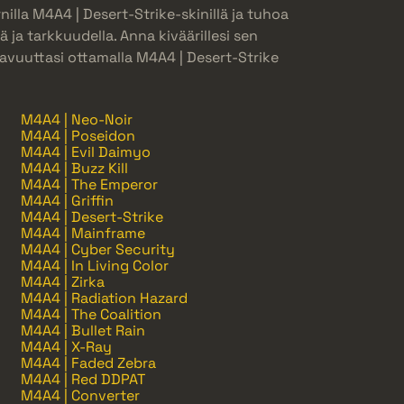
nilla M4A4 | Desert-Strike-skinillä ja tuhoa
 ja tarkkuudella. Anna kiväärillesi sen
avuuttasi ottamalla M4A4 | Desert-Strike
M4A4 | Neo-Noir
M4A4 | Poseidon
M4A4 | Evil Daimyo
M4A4 | Buzz Kill
M4A4 | The Emperor
M4A4 | Griffin
M4A4 | Desert-Strike
M4A4 | Mainframe
M4A4 | Cyber Security
M4A4 | In Living Color
M4A4 | Zirka
M4A4 | Radiation Hazard
M4A4 | The Coalition
M4A4 | Bullet Rain
M4A4 | X-Ray
M4A4 | Faded Zebra
M4A4 | Red DDPAT
M4A4 | Converter