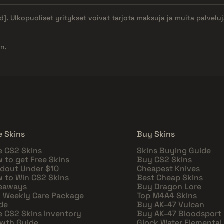
d]
. Ulkopuoliset yritykset voivat tarjota maksuja ja muita palvelu
n.
e Skins
Buy Skins
e CS2 Skins
Skins Buying Guide
 to get Free Skins
Buy CS2 Skins
dout Under $10
Cheapest Knives
 to Win CS2 Skins
Best Cheap Skins
eaways
Buy Dragon Lore
 Weekly Care Package
Top M4A4 Skins
de
Buy AK-47 Vulcan
e CS2 Skins Inventory
Buy AK-47 Bloodsport
wth Guide
Glock Water Elemental