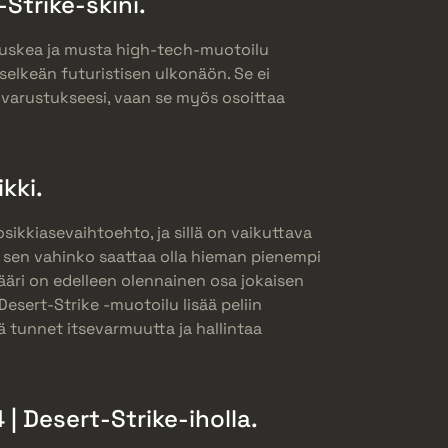
Strike-skini.
ruskea ja musta high-tech-muotoilu
 selkeän futuristisen ulkonäön. Se ei
 varustukseesi, vaan se myös osoittaa
kki.
ikkiasevaihtoehto, ja sillä on vaikuttava
ka sen vahinko saattaa olla hieman pienempi
ääri on edelleen olennainen osa jokaisen
Desert-Strike -muotoilu lisää peliin
tä tunnet itsevarmuutta ja hallintaa
| Desert-Strike-iholla.