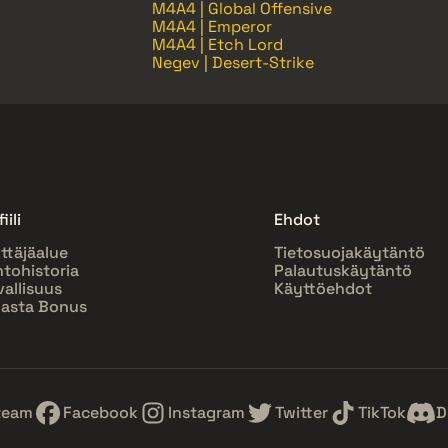
M4A4 | Global Offensive
M4A4 | Emperor
M4A4 | Etch Lord
Negev | Desert-Strike
iili
Ehdot
ttäjäalue
Tietosuojakäytäntö
htohistoria
Palautuskäytäntö
vallisuus
Käyttöehdot
asta Bonus
team
Facebook
Instagram
Twitter
TikTok
D