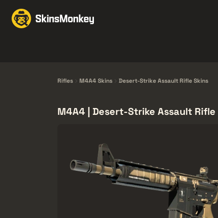
Vaihda skinejä
Marke
Knives
Gloves
Pistols
Rifles
Rifles
M4A4 Skins
Desert-Strike Assault Rifle Skins
M4A4 | Desert-Strike Assault Rifle