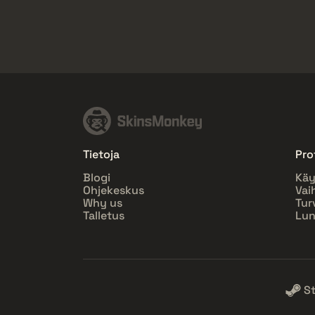
Tietoja
Prof
Blogi
Käy
Ohjekeskus
Vai
Why us
Tur
Talletus
Lun
S