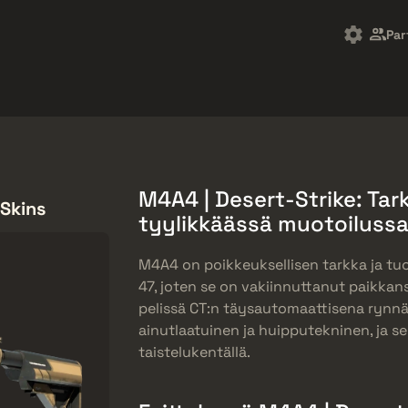
t
Ilmaislahjat
Ohjekeskus
Lisää
Par
SMGs
Heavy
Charms
Agents
M4A4 | Desert-Strike: Tar
 Skins
tyylikkäässä muotoiluss
M4A4 on poikkeuksellisen tarkka ja t
47, joten se on vakiinnuttanut paikkan
pelissä CT:n täysautomaattisena rynnä
ainutlaatuinen ja huipputekninen, ja s
taistelukentällä.