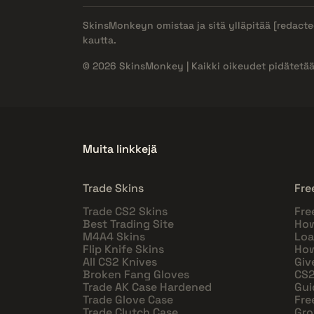
SkinsMonkeyn omistaa ja sitä ylläpitää
[redacte
kautta.
© 2026 SkinsMonkey | Kaikki oikeudet pidätetää
Muita linkkejä
Trade Skins
Fre
Trade CS2 Skins
Fre
Best Trading Site
How
M4A4 Skins
Loa
Flip Knife Skins
How
All CS2 Knives
Giv
Broken Fang Gloves
CS2
Trade AK Case Hardened
Gui
Trade Glove Case
Fre
Trade Clutch Case
Gro