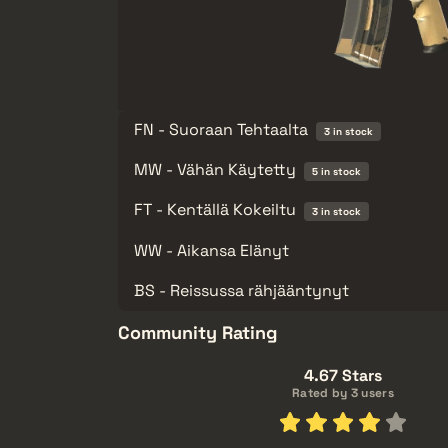
FN - Suoraan Tehtaalta
3 in stock
MW - Vähän Käytetty
5 in stock
FT - Kentällä Kokeiltu
3 in stock
WW - Aikansa Elänyt
BS - Reissussa rähjääntynyt
Community Rating
4.67 Stars
Rated by 3 users