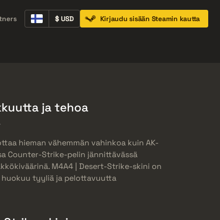
tners
$ USD
Kirjaudu sisään Steamin kautta
Containers
Music Kits
Pins
Patches
kkuutta ja tehoa
a
uottaa hieman vähemmän vahinkoa kuin AK-
sa Counter-Strike-pelin jännittävässä
kkökiväärinä. M4A4 | Desert-Strike-skini on
e huokuu tyyliä ja pelottavuutta