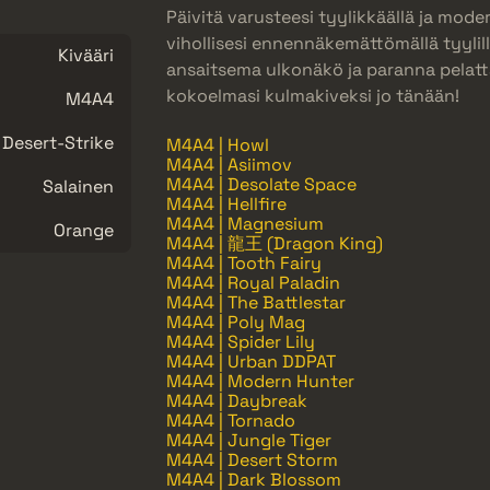
Päivitä varusteesi tyylikkäällä ja moder
vihollisesi ennennäkemättömällä tyylillä
Kivääri
ansaitsema ulkonäkö ja paranna pelatt
kokoelmasi kulmakiveksi jo tänään!
M4A4
Desert-Strike
M4A4 | Howl
M4A4 | Asiimov
M4A4 | Desolate Space
Salainen
M4A4 | Hellfire
M4A4 | Magnesium
Orange
M4A4 | 龍王 (Dragon King)
M4A4 | Tooth Fairy
M4A4 | Royal Paladin
M4A4 | The Battlestar
M4A4 | Poly Mag
M4A4 | Spider Lily
M4A4 | Urban DDPAT
M4A4 | Modern Hunter
M4A4 | Daybreak
M4A4 | Tornado
M4A4 | Jungle Tiger
M4A4 | Desert Storm
M4A4 | Dark Blossom