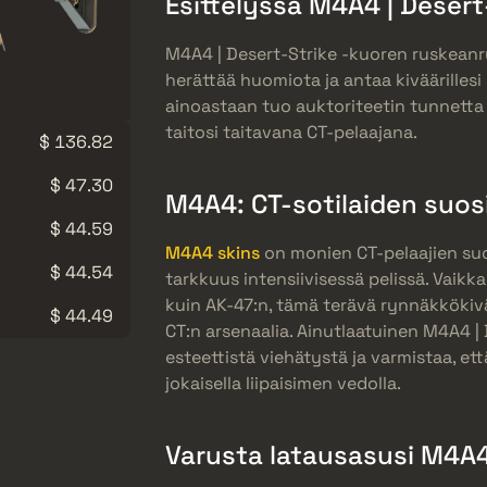
Esittelyssä M4A4 | Desert-
M4A4 | Desert-Strike -kuoren ruskean
herättää huomiota ja antaa kiväärillesi
ainoastaan tuo auktoriteetin tunnetta
taitosi taitavana CT-pelaajana.
$ 136.82
$ 47.30
M4A4: CT-sotilaiden suosi
$ 44.59
M4A4 skins
on monien CT-pelaajien suos
$ 44.54
tarkkuus intensiivisessä pelissä. Vaik
kuin AK-47:n, tämä terävä rynnäkkökiv
$ 44.49
CT:n arsenaalia. Ainutlaatuinen M4A4 | 
esteettistä viehätystä ja varmistaa, et
jokaisella liipaisimen vedolla.
Varusta latausasusi M4A4 