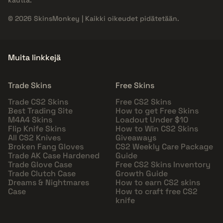
kautta.
© 2026 SkinsMonkey | Kaikki oikeudet pidätetään.
Muita linkkejä
Trade Skins
Free Skins
Trade CS2 Skins
Free CS2 Skins
Best Trading Site
How to get Free Skins
M4A4 Skins
Loadout Under $10
Flip Knife Skins
How to Win CS2 Skins
All CS2 Knives
Giveaways
Broken Fang Gloves
CS2 Weekly Care Package
Trade AK Case Hardened
Guide
Trade Glove Case
Free CS2 Skins Inventory
Trade Clutch Case
Growth Guide
Dreams & Nightmares
How to earn CS2 skins
Case
How to craft free CS2
knife