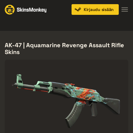
Kirjaudu sisään
Knives
Gloves
Pistols
Rifles
SMGs
AK-47 | Aquamarine Revenge Assault Rifle
Skins