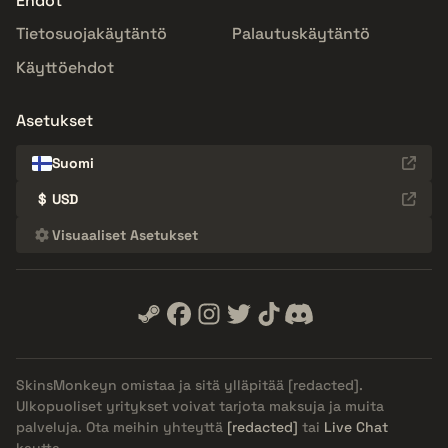
Ehdot
Tietosuojakäytäntö
Palautuskäytäntö
Käyttöehdot
Asetukset
Suomi
$
USD
Visuaaliset Asetukset
SkinsMonkeyn omistaa ja sitä ylläpitää
[redacted]
.
Ulkopuoliset yritykset voivat tarjota maksuja ja muita
palveluja. Ota meihin yhteyttä
[redacted]
tai
Live Chat