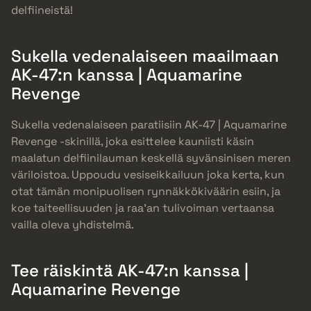
delfiineistä!
Sukella vedenalaiseen maailmaan
AK-47:n kanssa | Aquamarine
Revenge
Sukella vedenalaiseen paratiisiin AK-47 | Aquamarine
Revenge -skinillä, joka esittelee kauniisti käsin
maalatun delfiinilauman keskellä syvänsinisen meren
väriloistoa. Uppoudu vesiseikkailuun joka kerta, kun
otat tämän monipuolisen rynnäkkökiväärin esiin, ja
koe taiteellisuuden ja raa’an tulivoiman vertaansa
vailla oleva yhdistelmä.
Tee räiskintä AK-47:n kanssa |
Aquamarine Revenge