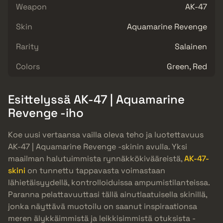
Weapon
AK-47
Skin
Aquamarine Revenge
Rarity
Salainen
Colors
Green, Red
Esittelyssä AK-47 | Aquamarine
Revenge -iho
Koe uusi vertaansa vailla oleva teho ja luotettavuus
AK-47 | Aquamarine Revenge -skinin avulla. Yksi
maailman halutuimmista rynnäkkökivääreistä,
AK-47-
skini
on tunnettu tappavasta voimastaan
lähietäisyydellä, kontrolloiduissa ampumistilanteissa.
Paranna pelattavuuttasi tällä ainutlaatuisella skinillä,
jonka näyttävä muotoilu on saanut inspiraationsa
meren älykkäimmistä ja leikkisimmistä otuksista -