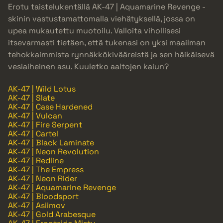
Erotu taistelukentällä AK-47 | Aquamarine Revenge -
skinin vastustamattomalla viehätyksellä, jossa on
upea mukautettu muotoilu. Valloita vihollisesi
itsevarmasti tietäen, että tukenasi on yksi maailman
tehokkaimmista rynnäkkökivääreistä ja sen häikäisevä
vesiaiheinen asu. Kuuletko aaltojen kaiun?
AK-47 | Wild Lotus
AK-47 | Slate
AK-47 | Case Hardened
AK-47 | Vulcan
AK-47 | Fire Serpent
AK-47 | Cartel
AK-47 | Black Laminate
AK-47 | Neon Revolution
AK-47 | Redline
AK-47 | The Empress
AK-47 | Neon Rider
AK-47 | Aquamarine Revenge
AK-47 | Bloodsport
AK-47 | Asiimov
AK-47 | Gold Arabesque