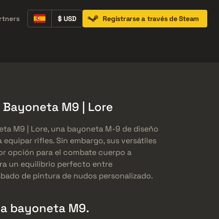
rtners
$ USD
Regístrarse a través de Steam
Containers
Music Kits
Pins
Patches
★ Bayoneta M9 | Lore
eta M9 | Lore, una bayoneta M-9 de diseño
 equipar rifles. Sin embargo, sus versátiles
jor opción para el combate cuerpo a
ra un equilibrio perfecto entre
cabado de pintura de nudos personalizado.
 la bayoneta M9.