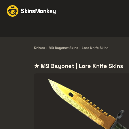
Intercambio de Skins
Knives
Gloves
Pistols
Rifles
Knives
M9 Bayonet Skins
Lore Knife Skins
★ M9 Bayonet | Lore Knife Skins