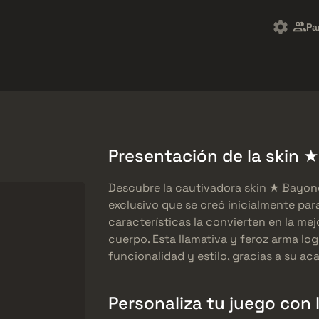
Market
Regalos
Centro de Ayuda
Más
Pa
SMGs
Heavy
Charms
Agents
Presentación de la skin 
Descubre la cautivadora skin ★ Bayon
exclusivo que se creó inicialmente para
características la convierten en la me
cuerpo. Esta llamativa y feroz arma log
funcionalidad y estilo, gracias a su a
Personaliza tu juego con