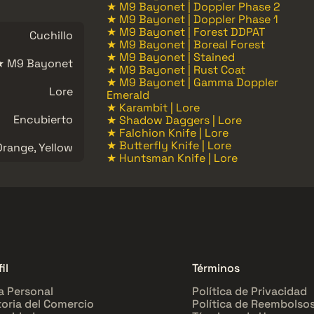
★ M9 Bayonet | Doppler Phase 2
★ M9 Bayonet | Doppler Phase 1
★ M9 Bayonet | Forest DDPAT
Cuchillo
★ M9 Bayonet | Boreal Forest
★ M9 Bayonet | Stained
★ M9 Bayonet
★ M9 Bayonet | Rust Coat
★ M9 Bayonet | Gamma Doppler
Lore
Emerald
★ Karambit | Lore
Encubierto
★ Shadow Daggers | Lore
★ Falchion Knife | Lore
★ Butterfly Knife | Lore
Orange, Yellow
★ Huntsman Knife | Lore
il
Términos
a Personal
Política de Privacidad
toria del Comercio
Política de Reembolso