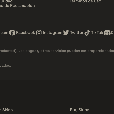
uridad
Términos de Uso
o de Reclamación
team
Facebook
Instagram
Twitter
TikTok
D
[redacted]
. Los pagos y otros servicios pueden ser proporcionad
vados.
e Skins
Buy Skins