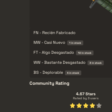
FN - Recién Fabricado
MW - Casi Nuevo
1 in stock
FT - Algo Desgastado
10 in stock
WW - Bastante Desgastado
3 in stock
BS - Deplorable
4 in stock
Community Rating
4.67 Stars
Rated by 3 users