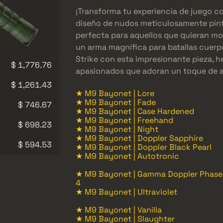
¡Transforma tu experiencia de juego co
diseño de nudos meticulosamente pin
perfecta para aquellos que quieran mos
un arma magnífica para batallas cuerp
Strike con esta impresionante pieza, 
$ 1,776.76
apasionados que adoran un toque de ar
$ 1,261.43
★ M9 Bayonet | Lore
★ M9 Bayonet | Fade
$ 746.67
★ M9 Bayonet | Case Hardened
★ M9 Bayonet | Freehand
$ 698.23
★ M9 Bayonet | Night
★ M9 Bayonet | Doppler Sapphire
$ 594.53
★ M9 Bayonet | Doppler Black Pearl
★ M9 Bayonet | Autotronic
★ M9 Bayonet | Gamma Doppler Phase
4
★ M9 Bayonet | Ultraviolet
★ M9 Bayonet | Vanilla
★ M9 Bayonet | Slaughter