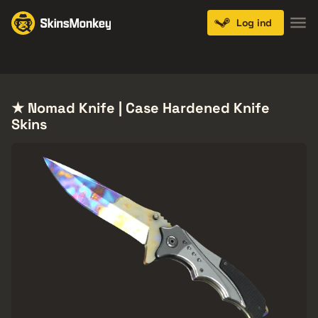
Log ind
Knives
Gloves
Pistols
Rifles
SMGs
★ Nomad Knife | Case Hardened Knife
Skins