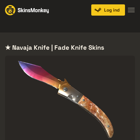
Log ind
Knives
Gloves
Pistols
Rifles
SMGs
★ Navaja Knife | Fade Knife Skins