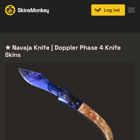
Log ind
Knives
Gloves
Pistols
Rifles
SMGs
★ Navaja Knife | Doppler Phase 4 Knife
Skins