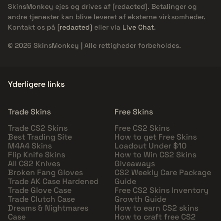
SkinsMonkey ejes og drives af
[redacted]
. Betalinger og
andre tjenester kan blive leveret af eksterne virksomheder.
Kontakt os på
[redacted]
eller via
Live Chat
.
© 2026 SkinsMonkey | Alle rettigheder forbeholdes.
Yderligere links
Trade Skins
Free Skins
Trade CS2 Skins
Free CS2 Skins
Best Trading Site
How to get Free Skins
M4A4 Skins
Loadout Under $10
Flip Knife Skins
How to Win CS2 Skins
All CS2 Knives
Giveaways
Broken Fang Gloves
CS2 Weekly Care Package
Trade AK Case Hardened
Guide
Trade Glove Case
Free CS2 Skins Inventory
Trade Clutch Case
Growth Guide
Dreams & Nightmares
How to earn CS2 skins
Case
How to craft free CS2