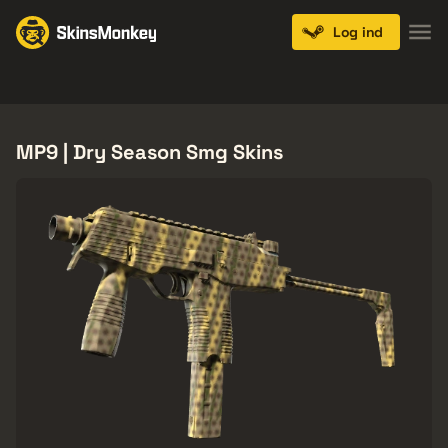
Log ind
Knives
Gloves
Pistols
Rifles
SMGs
MP9 | Dry Season Smg Skins