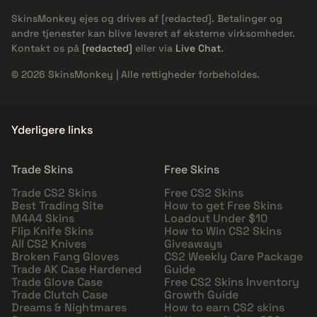
SkinsMonkey ejes og drives af
[redacted]
. Betalinger og
andre tjenester kan blive leveret af eksterne virksomheder.
Kontakt os på
[redacted]
eller via
Live Chat
.
© 2026 SkinsMonkey | Alle rettigheder forbeholdes.
Yderligere links
Trade Skins
Free Skins
Trade CS2 Skins
Free CS2 Skins
Best Trading Site
How to get Free Skins
M4A4 Skins
Loadout Under $10
Flip Knife Skins
How to Win CS2 Skins
All CS2 Knives
Giveaways
Broken Fang Gloves
CS2 Weekly Care Package
Trade AK Case Hardened
Guide
Trade Glove Case
Free CS2 Skins Inventory
Trade Clutch Case
Growth Guide
Dreams & Nightmares
How to earn CS2 skins