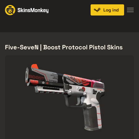
Log ind
Knives
Gloves
Pistols
Rifles
SMGs
Five-SeveN | Boost Protocol Pistol Skins