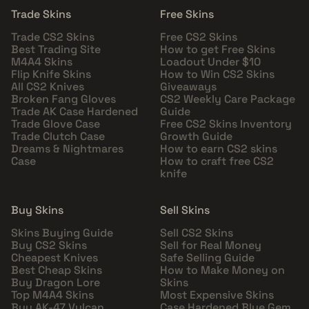
Trade Skins
Free Skins
Trade CS2 Skins
Free CS2 Skins
Best Trading Site
How to get Free Skins
M4A4 Skins
Loadout Under $10
Flip Knife Skins
How to Win CS2 Skins
All CS2 Knives
Giveaways
Broken Fang Gloves
CS2 Weekly Care Package
Trade AK Case Hardened
Guide
Trade Glove Case
Free CS2 Skins Inventory
Trade Clutch Case
Growth Guide
Dreams & Nightmares
How to earn CS2 skins
Case
How to craft free CS2
knife
Buy Skins
Sell Skins
Skins Buying Guide
Sell CS2 Skins
Buy CS2 Skins
Sell for Real Money
Cheapest Knives
Safe Selling Guide
Best Cheap Skins
How to Make Money on
Buy Dragon Lore
Skins
Top M4A4 Skins
Most Expensive Skins
Buy AK-47 Vulcan
Case Hardened Blue Gem