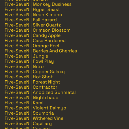
Five-SeveN | Monkey Business
Five-SeveN | Hyper Beast
Five-SeveN | Neon Kimono
Five-SeveN | Fall Hazard
Five-SeveN | Silver Quartz
Five-SeveN | Crimson Blossom
Five-SeveN | Candy Apple
Five-SeveN | Case Hardened
Five-SeveN | Orange Peel
Five-SeveN | Berries And Cherries
Five-SeveN | Jungle
Five-SeveN | Fowl Play
Five-SeveN | Nitro
Five-SeveN | Copper Galaxy
Five-SeveN | Hot Shot
Five-SeveN | Forest Night
Five-SeveN | Contractor
Five-SeveN | Anodized Gunmetal
Five-SeveN | Nightshade
Five-SeveN | Kami
Five-SeveN | Violent Daimyo
Five-SeveN | Scumbria
Five-SeveN | Withered Vine
Five-SeveN | Capillary
Five-SeveN | Coolant