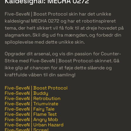
Kaldesignal: MECHA 0272
Five-SeveN | Boost Protocol skin har det unikke
kaldesignal MECHA 0272 og har et robotinspireret
tema, der helt sikkert vil få folk til at dreje hovedet på
slagmarken. Skil dig ud fra mængden, og forbedr din
spiloplevelse med dette unikke skin.
Opgrader dit arsenal, og vis din passion for Counter-
Strike med Five-SeveN | Boost Protocol-skinnet. Gå
ikke glip af chancen for at føje dette slående og
kraftfulde våben til din samling!
Five-SeveN | Boost Protocol
Five-SeveN | Buddy
Five-SeveN | Retrobution
Five-SeveN | Triumvirate
Five-SeveN | Fairy Tale
Five-SeveN | Flame Test
Five-SeveN | Angry Mob
Five-SeveN | Urban Hazard
Five-SeveN | Scrawl