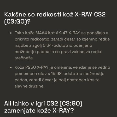
Kakšne so redkosti kož X-RAY CS2
(CS:GO)?
Tako kože M4A4 kot AK-47 X-RAY se ponašajo s
prikrito redkostjo, zaradi česar so izjemno redke
najdbe z zgolj 0,64-odstotno ocenjeno
možnostjo padca in so pravi zaklad za redke
srečneže.
Koža P250 X-RAY je omejena, vendar je še vedno
pomemben ulov s 15,98-odstotno možnostjo
padca, zaradi česar je bolj dostopen kos te
slavne družine.
Ali lahko v igri CS2 (CS:GO)
zamenjate kože X-RAY?