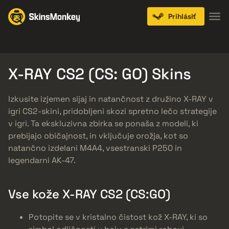
Prihlásiť
Knives
Gloves
Pistols
Rifles
SMGs
X-RAY CS2 (CS: GO) Skins
Izkusite izjemen sijaj in natančnost z družino X-RAY v
igri CS2-skini, pridobljeni skozi spretno lečo strategije
v igri. Ta ekskluzivna zbirka se ponaša z modeli, ki
prebijajo običajnost, in vključuje orožja, kot so
natančno izdelani M4A4, vsestranski P250 in
legendarni AK-47.
Vse kože X-RAY CS2 (CS:GO)
Potopite se v kristalno čistost kož X-RAY, ki so