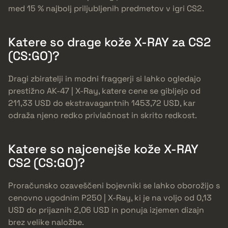
med 15 % najbolj priljubljenih predmetov v igri CS2.
Katere so drage kože X-RAY za CS2
(CS:GO)?
Dragi zbiratelji in modni fraggerji si lahko ogledajo
prestižno AK-47 | X-Ray, katere cene se gibljejo od
211,33 USD do ekstravagantnih 1453,72 USD, kar
odraža njeno redko privlačnost in skrito redkost.
Katere so najcenejše kože X-RAY
CS2 (CS:GO)?
Proračunsko ozaveščeni bojevniki se lahko oborožijo s
cenovno ugodnim P250 | X-Ray, ki je na voljo od 0,13
USD do prijaznih 2,06 USD in ponuja izjemen dizajn
brez velike naložbe.