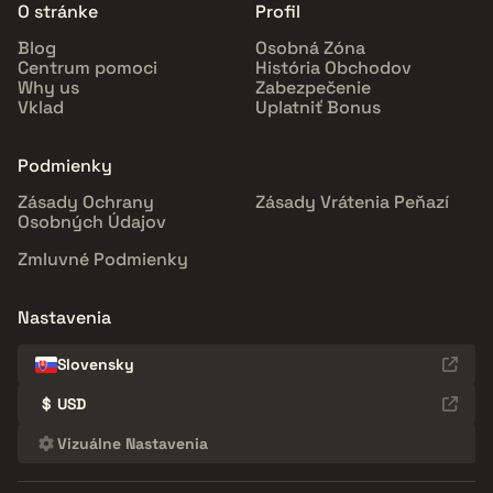
O stránke
Profil
Blog
Osobná Zóna
Centrum pomoci
História Obchodov
Why us
Zabezpečenie
Vklad
Uplatniť Bonus
Podmienky
Zásady Ochrany
Zásady Vrátenia Peňazí
Osobných Údajov
Zmluvné Podmienky
Nastavenia
Slovensky
$
USD
Vizuálne Nastavenia