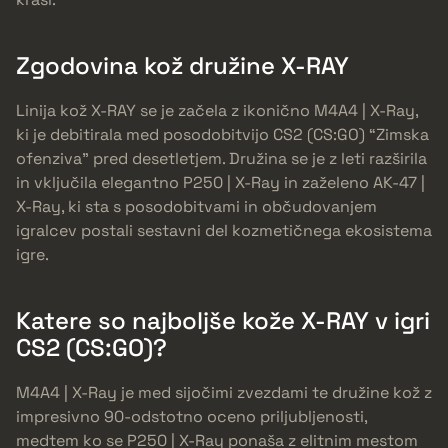
Zgodovina kož družine X-RAY
Linija kož X-RAY se je začela z ikonično M4A4 | X-Ray,
ki je debitirala med posodobitvijo CS2 (CS:GO) “Zimska
ofenziva” pred desetletjem. Družina se je z leti razširila
in vključila elegantno P250 | X-Ray in zaželeno AK-47 |
X-Ray, ki sta s posodobitvami in občudovanjem
igralcev postali sestavni del kozmetičnega ekosistema
igre.
Katere so najboljše kože X-RAY v igri
CS2 (CS:GO)?
M4A4 | X-Ray je med sijočimi zvezdami te družine kož z
impresivno 90-odstotno oceno priljubljenosti,
medtem ko se P250 | X-Ray ponaša z elitnim mestom