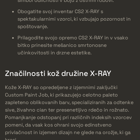
simbol odličnosti v boju z ostrimi robovi.
Obogatite svoj inventar CS2 X-RAY s
spektakularnimi vzorci, ki vzbujajo pozornost in
spoštovanje.
Prilagodite svojo opremo CS2 X-RAY in v vsako
bitko prinesite mešanico smrtonosne
učinkovitosti in drzne estetike.
Značilnosti kož družine X-RAY
Kože X-RAY so opredeljene z izjemnimi zaključki
Custom Paint Job, ki prikazujejo celotno paleto
zapleteno oblikovanih barv, specializiranih za odtenke
sive, živahno cian ter presenetljivo rdečo in rožnato.
Pomanjkanje odstopanj pri različnih indeksih vzorcev
pomeni, da vsak kos ohrani svojo edinstveno
privlačnost in izjemen dizajn ne glede na orožje, ki ga
krasi.