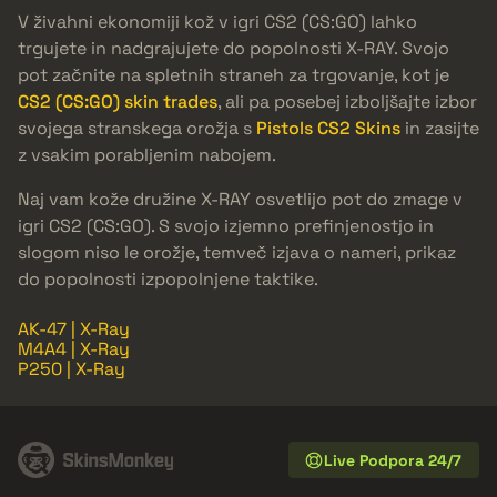
V živahni ekonomiji kož v igri CS2 (CS:GO) lahko
trgujete in nadgrajujete do popolnosti X-RAY. Svojo
pot začnite na spletnih straneh za trgovanje, kot je
CS2 (CS:GO) skin trades
, ali pa posebej izboljšajte izbor
svojega stranskega orožja s
Pistols CS2 Skins
in zasijte
z vsakim porabljenim nabojem.
Naj vam kože družine X-RAY osvetlijo pot do zmage v
igri CS2 (CS:GO). S svojo izjemno prefinjenostjo in
slogom niso le orožje, temveč izjava o nameri, prikaz
do popolnosti izpopolnjene taktike.
AK-47 | X-Ray
M4A4 | X-Ray
P250 | X-Ray
Live Podpora 24/7