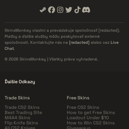
SkinsMonkey vlastní a prevádzkuje spoločnosť
[redacted]
.
Platby a ďalšie služby môžu poskytovať externé
spoločnosti. Kontaktujte nás na
[redacted]
alebo cez
Live
Chat
.
© 2026 SkinsMonkey | Všetky práva vyhradené.
Ďalšie Odkazy
Trade Skins
Free Skins
Trade CS2 Skins
Free CS2 Skins
Best Trading Site
How to get Free Skins
M4A4 Skins
Loadout Under $10
Flip Knife Skins
How to Win CS2 Skins
All CS2 Knives
Giveaways