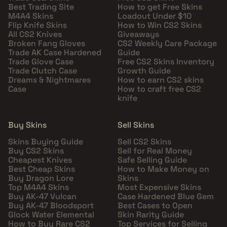
Best Trading Site
How to get Free Skins
M4A4 Skins
Loadout Under $10
Flip Knife Skins
How to Win CS2 Skins
All CS2 Knives
Giveaways
Broken Fang Gloves
CS2 Weekly Care Package
Trade AK Case Hardened
Guide
Trade Glove Case
Free CS2 Skins Inventory
Trade Clutch Case
Growth Guide
Dreams & Nightmares
How to earn CS2 skins
Case
How to craft free CS2
knife
Buy Skins
Sell Skins
Skins Buying Guide
Sell CS2 Skins
Buy CS2 Skins
Sell for Real Money
Cheapest Knives
Safe Selling Guide
Best Cheap Skins
How to Make Money on
Buy Dragon Lore
Skins
Top M4A4 Skins
Most Expensive Skins
Buy AK-47 Vulcan
Case Hardened Blue Gem
Buy AK-47 Bloodsport
Best Cases to Open
Glock Water Elemental
Skin Rarity Guide
How to Buy Rare CS2
Top Services for Selling