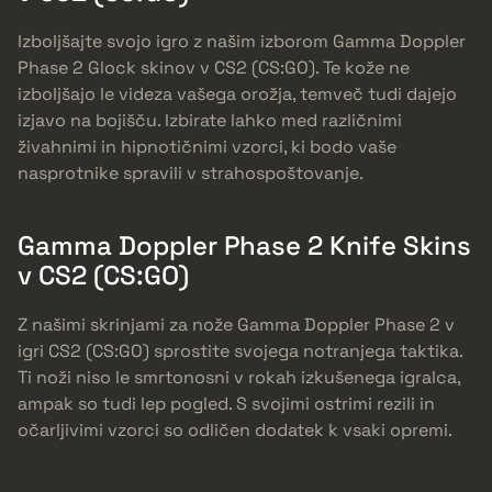
Izboljšajte svojo igro z našim izborom Gamma Doppler
Phase 2 Glock skinov v CS2 (CS:GO). Te kože ne
izboljšajo le videza vašega orožja, temveč tudi dajejo
izjavo na bojišču. Izbirate lahko med različnimi
živahnimi in hipnotičnimi vzorci, ki bodo vaše
nasprotnike spravili v strahospoštovanje.
Gamma Doppler Phase 2 Knife Skins
v CS2 (CS:GO)
Z našimi skrinjami za nože Gamma Doppler Phase 2 v
igri CS2 (CS:GO) sprostite svojega notranjega taktika.
Ti noži niso le smrtonosni v rokah izkušenega igralca,
ampak so tudi lep pogled. S svojimi ostrimi rezili in
očarljivimi vzorci so odličen dodatek k vsaki opremi.