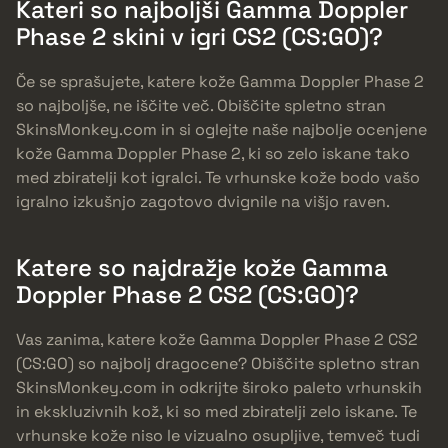
Kateri so najboljši Gamma Doppler
Phase 2 skini v igri CS2 (CS:GO)?
Če se sprašujete, katere kože Gamma Doppler Phase 2
so najboljše, ne iščite več. Obiščite spletno stran
SkinsMonkey.com in si oglejte naše najbolje ocenjene
kože Gamma Doppler Phase 2, ki so zelo iskane tako
med zbiratelji kot igralci. Te vrhunske kože bodo vašo
igralno izkušnjo zagotovo dvignile na višjo raven.
Katere so najdražje kože Gamma
Doppler Phase 2 CS2 (CS:GO)?
Vas zanima, katere kože Gamma Doppler Phase 2 CS2
(CS:GO) so najbolj dragocene? Obiščite spletno stran
SkinsMonkey.com in odkrijte široko paleto vrhunskih
in ekskluzivnih kož, ki so med zbiratelji zelo iskane. Te
vrhunske kože niso le vizualno osupljive, temveč tudi