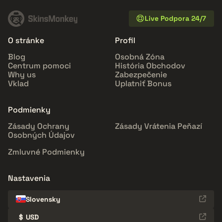
Live Podpora 24/7
O stránke
Profil
Blog
Osobná Zóna
Centrum pomoci
História Obchodov
Why us
Zabezpečenie
Vklad
Uplatniť Bonus
Podmienky
Zásady Ochrany
Zásady Vrátenia Peňazí
Osobných Údajov
Zmluvné Podmienky
Nastavenia
Slovensky
$
USD