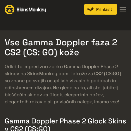
Prihlásiť
Knives
Gloves
Pistols
Rifles
SMGs
Vse Gamma Doppler faza 2
CS2 (CS: GO) kože
Odkrijte impresivno zbirko Gamma Doppler Phase 2
skinov na SkinsMonkey.com. Te kože za CS2 (CS:GO)
so znane po svojih osupljivih vizualnih podobah in
edinstvenem dizajnu. Ne glede na to, ali ste ljubitelj
bleščečih skinov za Glock, elegantnih nožev,
elegantnih rokavic ali privlačnih nalepk, imamo vse!
Gamma Doppler Phase 2 Glock Skins
v CS2 (CS:GO)