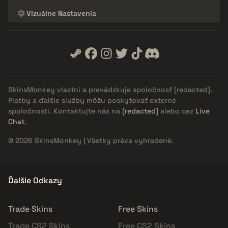
Vizuálne Nastavenia
SkinsMonkey vlastní a prevádzkuje spoločnosť
[redacted]
.
Platby a ďalšie služby môžu poskytovať externé
spoločnosti. Kontaktujte nás na
[redacted]
alebo cez
Live
Chat
.
© 2026 SkinsMonkey | Všetky práva vyhradené.
Ďalšie Odkazy
Trade Skins
Free Skins
Trade CS2 Skins
Free CS2 Skins