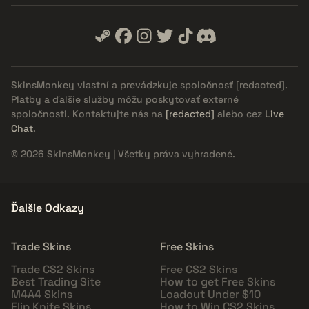
SkinsMonkey vlastní a prevádzkuje spoločnosť
[redacted]
.
Platby a ďalšie služby môžu poskytovať externé
spoločnosti. Kontaktujte nás na
[redacted]
alebo cez
Live
Chat
.
© 2026 SkinsMonkey | Všetky práva vyhradené.
Ďalšie Odkazy
Trade Skins
Free Skins
Trade CS2 Skins
Free CS2 Skins
Best Trading Site
How to get Free Skins
M4A4 Skins
Loadout Under $10
Flip Knife Skins
How to Win CS2 Skins