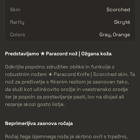
Skin
Scorched
Rarity
Skryté
Colors
Gray, Orange
Predstavljamo ★ Paracord nož | Ožgana koža
Odkrijte popolno združitev oblike in funkcije z
robustnim nožem ★ Paracord Knife | Scorched skin. Ta
nož za preživetje s fiksnim rezilom je zasnovan tako,
da služi kot učinkovito orožje in vsestransko orodje
ter je popoln za postavljanje pasti, lov na divjad ali
rezanje skozi gosto listje.
Neprimerljiva zasnova ročaja
Ročaj tega izjemnega noža je skrbno ovit s trpežno,