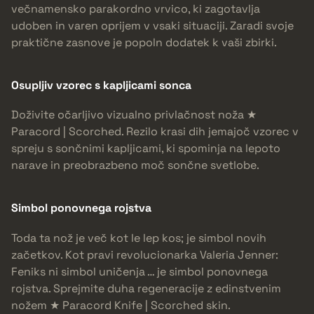
večnamensko parakordno vrvico, ki zagotavlja
udoben in varen oprijem v vsaki situaciji. Zaradi svoje
praktične zasnove je popoln dodatek k vaši zbirki.
Osupljiv vzorec s kapljicami sonca
Doživite očarljivo vizualno privlačnost noža ★
Paracord | Scorched. Rezilo krasi dih jemajoč vzorec v
spreju s sončnimi kapljicami, ki spominja na lepoto
narave in preobrazbeno moč sončne svetlobe.
Simbol ponovnega rojstva
Toda ta nož je več kot le lep kos; je simbol novih
začetkov. Kot pravi revolucionarka Valeria Jenner:
Feniks ni simbol uničenja … je simbol ponovnega
rojstva. Sprejmite duha regeneracije z edinstvenim
nožem ★ Paracord Knife | Scorched skin.