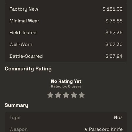
Factory New
$ 181.09
Minimal Wear
$ 78.88
Field-Tested
$ 67.36
Well-Worn
$ 67.30
Battle-Scarred
$ 67.24
Community Rating
No Rating Yet
Rated by 0 users
Summary
Type
Nôž
Weapon
★ Paracord Knife