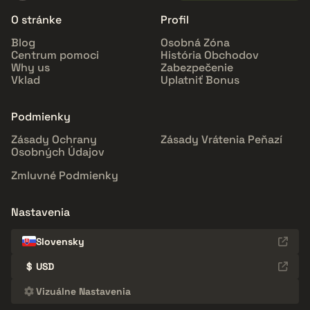
O stránke
Profil
Blog
Osobná Zóna
Centrum pomoci
História Obchodov
Why us
Zabezpečenie
Vklad
Uplatniť Bonus
Podmienky
Zásady Ochrany
Zásady Vrátenia Peňazí
Osobných Údajov
Zmluvné Podmienky
Nastavenia
Slovensky
$
USD
Vizuálne Nastavenia