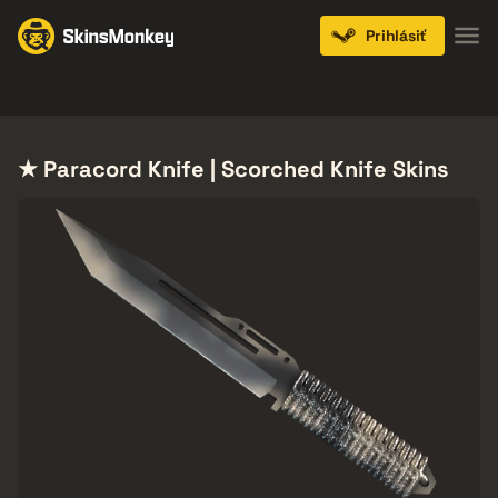
Prihlásiť
Knives
Gloves
Pistols
Rifles
SMGs
★ Paracord Knife | Scorched Knife Skins