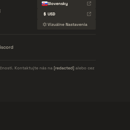
Slovensky
í
$
USD
Vizuálne Nastavenia
iscord
očnosti. Kontaktujte nás na
[redacted]
alebo cez