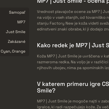
MP7 | Just Smile - ocena 
Vrednost plavajoče ocene za MP7 | Just
Samopaľ
na voljo v vseh stanjih, od tovarnišk
MP7
stanju Factory New je koža videti sveža 
edinstveni znaki obrabe, ki ji dodajo zn
Just Smile
Zakázané
Kako redek je MP7 | Just 
Cyan, Orange
Koža MP7 | Just Smile je uvrščena v kat
razmeroma redka. Na voljo je v različic
njihovih ubojev, nima pa spominskih izd
V katerem primeru igre CS
Smile?
MP7 | Just Smile je mogoče najti v zabo
igralce, ki radi razpečujejo kože. Za v