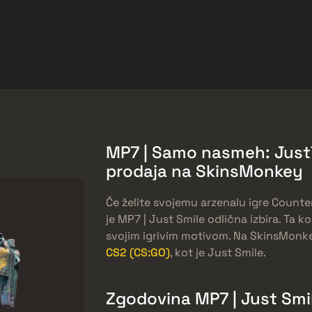
arket
Odmeny zadarmo
Centrum Pomoci
Viac
SMGs
Heavy
Charms
Agents
MP7 | Samo nasmeh: Just7
prodaja na SkinsMonkey
Če želite svojemu arzenalu igre Counte
je MP7 | Just Smile odlična izbira. Ta k
svojim igrivim motivom. Na SkinsMonk
CS2 (CS:GO)
, kot je Just Smile.
Zgodovina MP7 | Just Smi