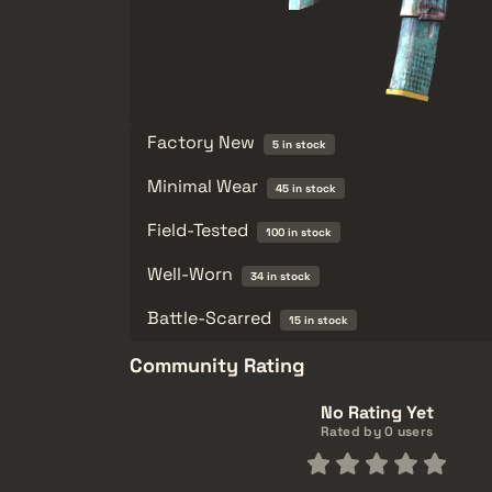
Factory New
5 in stock
Minimal Wear
45 in stock
Field-Tested
100 in stock
Well-Worn
34 in stock
Battle-Scarred
15 in stock
Community Rating
No Rating Yet
Rated by 0 users