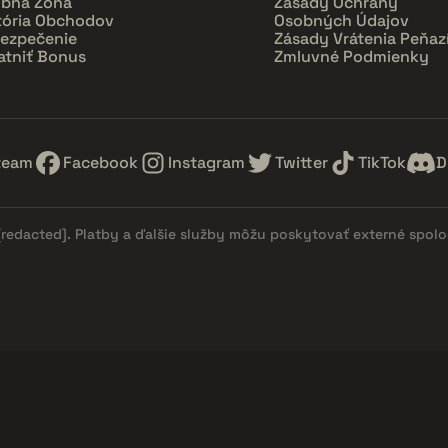
bná Zóna
Zásady Ochrany
tória Obchodov
Osobných Údajov
ezpečenie
Zásady Vrátenia Peňaz
atniť Bonus
Zmluvné Podmienky
team
Facebook
Instagram
Twitter
TikTok
D
[redacted]
. Platby a ďalšie služby môžu poskytovať externé spol