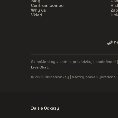
Blog
Oso
Centrum pomoci
His
Why us
Zab
Vklad
Upl
S
SkinsMonkey vlastní a prevádzkuje spoločnosť
Live Chat
.
© 2026 SkinsMonkey | Všetky práva vyhradené.
Ďalšie Odkazy