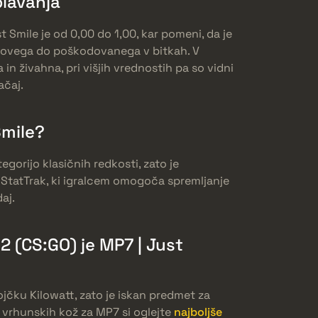
plavanja
 Smile je od 0,00 do 1,00, kar pomeni, da je
o novega do poškodovanega v bitkah. V
in živahna, pri višjih vrednostih pa so vidni
ačaj.
Smile?
egorijo klasičnih redkosti, zato je
i StatTrak, ki igralcem omogoča spremljanje
aj.
2 (CS:GO) je MP7 | Just
jčku Kilowatt, zato je iskan predmet za
eč vrhunskih kož za MP7 si oglejte
najboljše