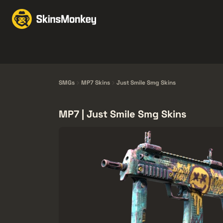
Obchodovať Skiny
M
Knives
Gloves
Pistols
Rifles
SMGs
MP7 Skins
Just Smile Smg Skins
MP7 | Just Smile Smg Skins