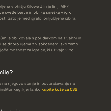
ljena v ohišju Kilowatt in je liniji MP7
ve svetle barve in oblika smeška v igro
i, zato je med igralci priljubljena izbira.
t Smile oblikovala s poudarkom na živahni in
, ki se dobro ujema z visokoenergijsko temo
joča možnost za igralce, ki uživajo v bolj
mile?
de na njegovo stanje in povpraševanje na
insMonkey, kjer lahko
kupite kože za CS2