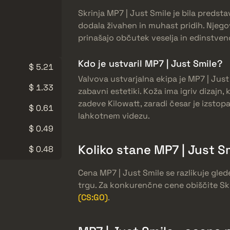
Skrinja MP7 | Just Smile je bila predstav
dodala živahen in muhast pridih. Njego
prinašajo občutek veselja in edinstvenost
Kdo je ustvaril MP7 | Just Smile?
$ 5.21
Valvova ustvarjalna ekipa je MP7 | Jus
$ 1.33
zabavni estetiki. Koža ima igriv dizajn
zadeve Kilowatt, zaradi česar je izstopa
$ 0.61
lahkotnem videzu.
$ 0.49
Koliko stane MP7 | Just S
$ 0.48
Cena MP7 | Just Smile se razlikuje gle
trgu. Za konkurenčne cene obiščite Sk
(CS:GO)
.