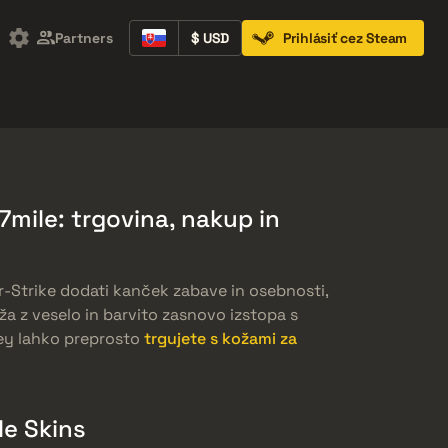
Partners
$ USD
Prihlásiť cez Steam
Containers
Music Kits
Pins
Patches
mile: trgovina, nakup in
r-Strike dodati kanček zabave in osebnosti,
oža z veselo in barvito zasnovo izstopa s
ey lahko preprosto
trgujete s kožami za
le Skins