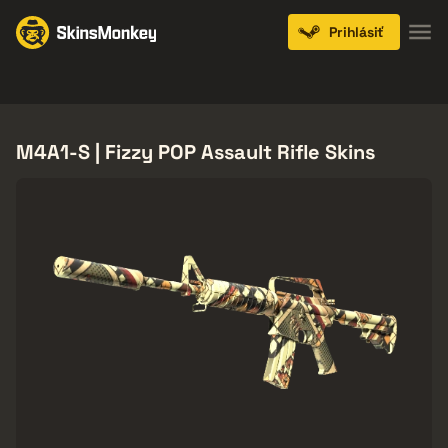
Prihlásiť
Knives
Gloves
Pistols
Rifles
SMGs
M4A1-S | Fizzy POP Assault Rifle Skins