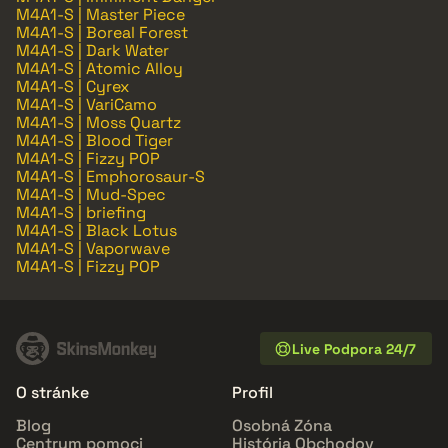
M4A1-S | Master Piece
M4A1-S | Boreal Forest
M4A1-S | Dark Water
M4A1-S | Atomic Alloy
M4A1-S | Cyrex
M4A1-S | VariCamo
M4A1-S | Moss Quartz
M4A1-S | Blood Tiger
M4A1-S | Fizzy POP
M4A1-S | Emphorosaur-S
M4A1-S | Mud-Spec
M4A1-S | briefing
M4A1-S | Black Lotus
M4A1-S | Vaporwave
M4A1-S | Fizzy POP
Live Podpora 24/7
O stránke
Profil
Blog
Osobná Zóna
Centrum pomoci
História Obchodov