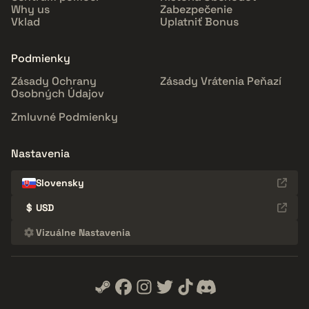
Why us
Zabezpečenie
Vklad
Uplatniť Bonus
Podmienky
Zásady Ochrany
Zásady Vrátenia Peňazí
Osobných Údajov
Zmluvné Podmienky
Nastavenia
Slovensky
$
USD
Vizuálne Nastavenia