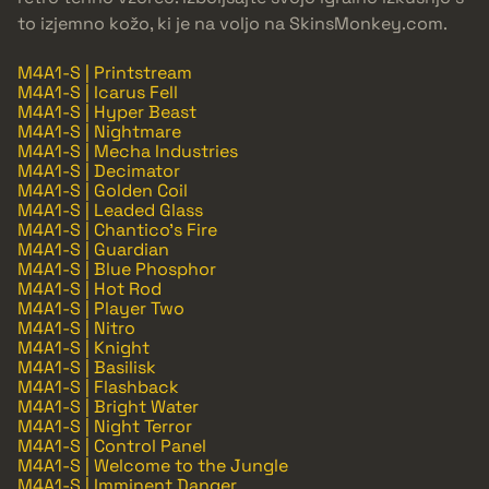
to izjemno kožo, ki je na voljo na SkinsMonkey.com.
M4A1-S | Printstream
M4A1-S | Icarus Fell
M4A1-S | Hyper Beast
M4A1-S | Nightmare
M4A1-S | Mecha Industries
M4A1-S | Decimator
M4A1-S | Golden Coil
M4A1-S | Leaded Glass
M4A1-S | Chantico's Fire
M4A1-S | Guardian
M4A1-S | Blue Phosphor
M4A1-S | Hot Rod
M4A1-S | Player Two
M4A1-S | Nitro
M4A1-S | Knight
M4A1-S | Basilisk
M4A1-S | Flashback
M4A1-S | Bright Water
M4A1-S | Night Terror
M4A1-S | Control Panel
M4A1-S | Welcome to the Jungle
M4A1-S | Imminent Danger