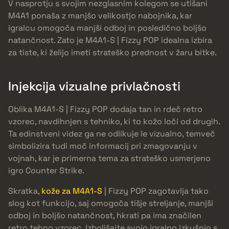
V nasprotju s svojim nezglasnim kolegom se utišani
M4A1 ponaša z manjšo velikostjo nabojnika, kar
igralcu omogoča manjši odboj in posledično boljšo
natančnost. Zato je M4A1-S | Fizzy POP idealna izbira
za tiste, ki želijo imeti strateško prednost v žaru bitke.
Injekcija vizualne privlačnosti
Oblika M4A1-S | Fizzy POP dodaja tan in rdeč retro
vzorec, navdihnjen s tehniko, ki to kožo loči od drugih.
Ta edinstveni videz ga ne odlikuje le vizualno, temveč
simbolizira tudi moč informacij pri zmagovanju v
vojnah, kar je primerna tema za strateško usmerjeno
igro Counter Strike.
Skratka,
kože za M4A1-S
| Fizzy POP zagotavlja tako
slog kot funkcijo, saj omogoča tišje streljanje, manjši
odboj in boljšo natančnost, hkrati pa ima značilen
retro tehno vzorec. Izboljšajte svojo igralno izkušnjo s