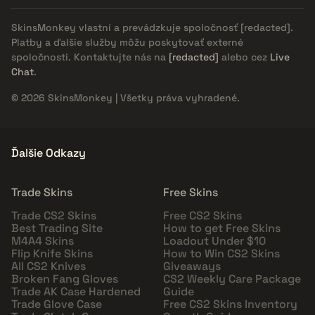
SkinsMonkey vlastní a prevádzkuje spoločnosť
[redacted]
.
Platby a ďalšie služby môžu poskytovať externé
spoločnosti. Kontaktujte nás na
[redacted]
alebo cez
Live
Chat
.
© 2026 SkinsMonkey | Všetky práva vyhradené.
Ďalšie Odkazy
Trade Skins
Free Skins
Trade CS2 Skins
Free CS2 Skins
Best Trading Site
How to get Free Skins
M4A4 Skins
Loadout Under $10
Flip Knife Skins
How to Win CS2 Skins
All CS2 Knives
Giveaways
Broken Fang Gloves
CS2 Weekly Care Package
Trade AK Case Hardened
Guide
Trade Glove Case
Free CS2 Skins Inventory