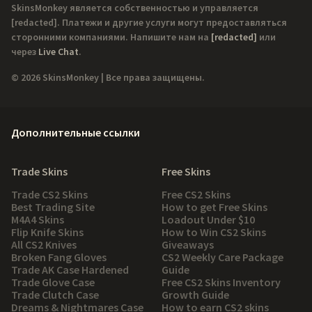
SkinsMonkey является собственностью и управляется
[redacted]
. Платежи и другие услуги могут предоставляться
сторонними компаниями. Напишите нам на
[redacted]
или
через
Live Chat
.
© 2026 SkinsMonkey | Все права защищены.
Дополнительные ссылки
Trade Skins
Free Skins
Trade CS2 Skins
Free CS2 Skins
Best Trading Site
How to get Free Skins
M4A4 Skins
Loadout Under $10
Flip Knife Skins
How to Win CS2 Skins
All CS2 Knives
Giveaways
Broken Fang Gloves
CS2 Weekly Care Package
Trade AK Case Hardened
Guide
Trade Glove Case
Free CS2 Skins Inventory
Trade Clutch Case
Growth Guide
Dreams & Nightmares Case
How to earn CS2 skins