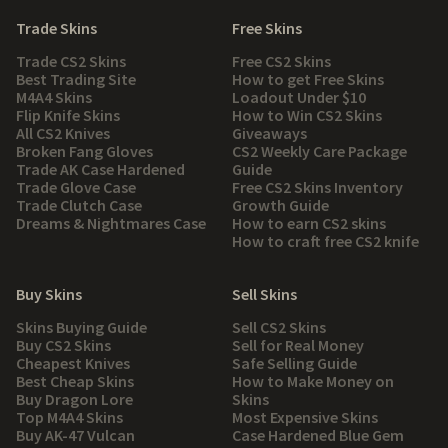
Trade Skins
Free Skins
Trade CS2 Skins
Free CS2 Skins
Best Trading Site
How to get Free Skins
M4A4 Skins
Loadout Under $10
Flip Knife Skins
How to Win CS2 Skins
All CS2 Knives
Giveaways
Broken Fang Gloves
CS2 Weekly Care Package
Trade AK Case Hardened
Guide
Trade Glove Case
Free CS2 Skins Inventory
Trade Clutch Case
Growth Guide
Dreams & Nightmares Case
How to earn CS2 skins
How to craft free CS2 knife
Buy Skins
Sell Skins
Skins Buying Guide
Sell CS2 Skins
Buy CS2 Skins
Sell for Real Money
Cheapest Knives
Safe Selling Guide
Best Cheap Skins
How to Make Money on
Buy Dragon Lore
Skins
Top M4A4 Skins
Most Expensive Skins
Buy AK-47 Vulcan
Case Hardened Blue Gem