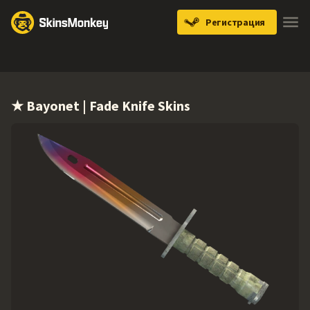
Регистрация
Knives
Gloves
Pistols
Rifles
SMGs
★ Bayonet | Fade Knife Skins