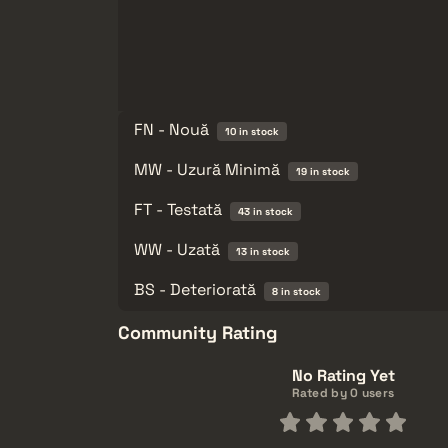
FN - Nouă
10 in stock
MW - Uzură Minimă
19 in stock
FT - Testată
43 in stock
WW - Uzată
13 in stock
BS - Deteriorată
8 in stock
Community Rating
No Rating Yet
Rated by 0 users