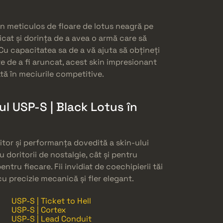
gn meticulos de floare de lotus neagră pe
icat și dorința de a avea o armă care să
 Cu capacitatea sa de a vă ajuta să obțineți
te de a fi aruncat, acest skin impresionant
ată în meciurile competitive.
ul USP-S | Black Lotus în
itor și performanța dovedită a skin-ului
 doritorii de nostalgie, cât și pentru
ntru fiecare. Fii invidiat de coechipierii tăi
 precizie mecanică și fler elegant.
USP-S | Ticket to Hell
USP-S | Cortex
USP-S | Lead Conduit