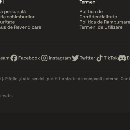
il
Termeni
a personală
Politica de
oria schimburilor
Confidențialitate
uritate
Politica de Rambursar
us de Revendicare
Termeni de Utilizare
team
Facebook
Instagram
Twitter
TikTok
D
d]
. Plățile și alte servicii pot fi furnizate de companii externe. Co
ervate.