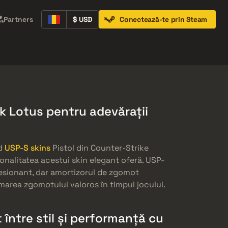
Partners
$ USD
Conectează-te prin Steam
Containers
Music Kits
Pins
Patches
k Lotus pentru adevărații
ed
USP-S skins
Pistol din Counter-Strike
ionalitatea acestui skin elegant oferă. USP-
resionant, dar amortizorul de zgomot
imarea zgomotului valoros în timpul jocului.
t între stil și performanță cu