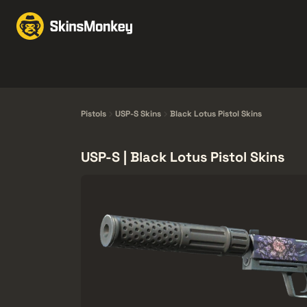
Schimbă Skin-uri
Mar
Knives
Gloves
Pistols
Rifles
Pistols
USP-S Skins
Black Lotus Pistol Skins
USP-S | Black Lotus Pistol Skins