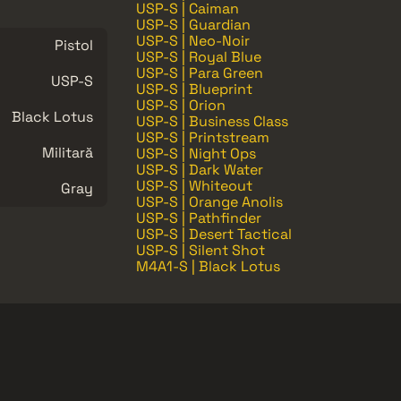
USP-S | Caiman
USP-S | Guardian
USP-S | Neo-Noir
Pistol
USP-S | Royal Blue
USP-S | Para Green
USP-S
USP-S | Blueprint
USP-S | Orion
Black Lotus
USP-S | Business Class
USP-S | Printstream
Militară
USP-S | Night Ops
USP-S | Dark Water
USP-S | Whiteout
Gray
USP-S | Orange Anolis
USP-S | Pathfinder
USP-S | Desert Tactical
USP-S | Silent Shot
M4A1-S | Black Lotus