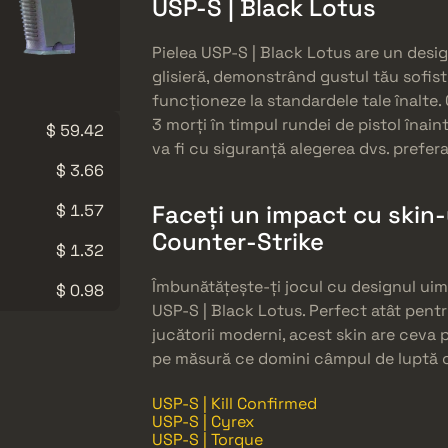
USP-S | Black Lotus
Pielea USP-S | Black Lotus are un desi
glisieră, demonstrând gustul tău sofist
funcționeze la standardele tale înalte.
3 morți în timpul rundei de pistol înain
$ 59.42
va fi cu siguranță alegerea dvs. prefer
$ 3.66
Faceți un impact cu skin-
$ 1.57
Counter-Strike
$ 1.32
Îmbunătățește-ți jocul cu designul uim
$ 0.98
USP-S | Black Lotus. Perfect atât pentru
jucătorii moderni, acest skin are ceva pe
pe măsură ce domini câmpul de luptă cu
USP-S | Kill Confirmed
USP-S | Cyrex
USP-S | Torque