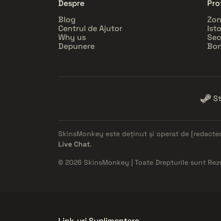
Despre
Prof
Blog
Zon
Centrul de Ajutor
Ist
Why us
Sec
Depunere
Bon
S
SkinsMonkey este deținut și operat de
[redacte
Live Chat
.
© 2026 SkinsMonkey | Toate Drepturile sunt Rez
Link-uri Suplimentare