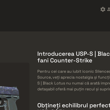
ket
Gratuități
Centrul de Ajutor
Mai mult
SMGs
Heavy
Charms
Agents
Introducerea USP-S | Blac
fani Counter-Strike
Pentru cei care au iubit iconic Silenc
Source, veți aprecia nostalgia și funcț
S | Black Lotus nu numai că arată imp
detașabil oferă mai puțin recul și supr
Obțineți echilibrul perfec