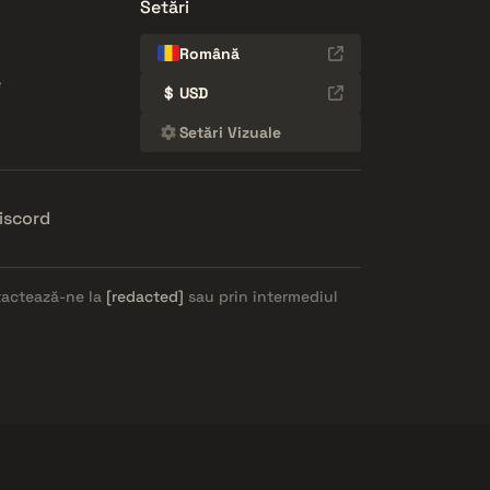
Setări
Română
e
$
USD
Setări Vizuale
iscord
ntactează-ne la
[redacted]
sau prin intermediul