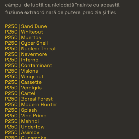
câmpul de luptă ca niciodată înainte cu această
fuziune extraordinară de putere, precizie și fler.
P250 | Sand Dune
P250 | Whiteout
P250 | Muertos
P250 | Cyber Shell
P250 | Nuclear Threat
P250 | Nevermore
P250 | Inferno
P250 | Contaminant
P250 | Visions
P250 | Wingshot
P250 | Cassette
P250 | Verdigris
P250 | Cartel
P250 | Boreal Forest
P250 | Modern Hunter
P250 | Splash
P250 | Vino Primo
P250 | Mehndi
P250 | Undertow
P250 | Asiimov
P250 | Gunsmoke