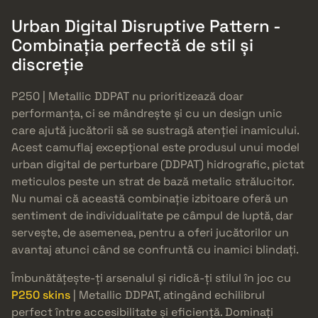
Urban Digital Disruptive Pattern -
Combinația perfectă de stil și
discreție
P250 | Metallic DDPAT nu prioritizează doar
performanța, ci se mândrește și cu un design unic
care ajută jucătorii să se sustragă atenției inamicului.
Acest camuflaj excepțional este produsul unui model
urban digital de perturbare (DDPAT) hidrografic, pictat
meticulos peste un strat de bază metalic strălucitor.
Nu numai că această combinație izbitoare oferă un
sentiment de individualitate pe câmpul de luptă, dar
servește, de asemenea, pentru a oferi jucătorilor un
avantaj atunci când se confruntă cu inamici blindați.
Îmbunătățește-ți arsenalul și ridică-ți stilul în joc cu
P250 skins
| Metallic DDPAT, atingând echilibrul
perfect între accesibilitate și eficiență. Dominați