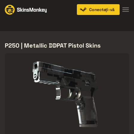
Conectați-vă
Knives
Gloves
Pistols
Rifles
SMGs
P250 | Metallic DDPAT Pistol Skins