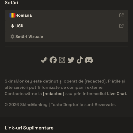
Setări
Română
$
USD
Setări Vizuale
SkinsMonkey este deținut și operat de
[redacted]
. Plățile și
alte servicii pot fi furnizate de companii externe.
Contactează-ne la
[redacted]
sau prin intermediul
Live Chat
.
© 2026 SkinsMonkey | Toate Drepturile sunt Rezervate.
Link-uri Suplimentare