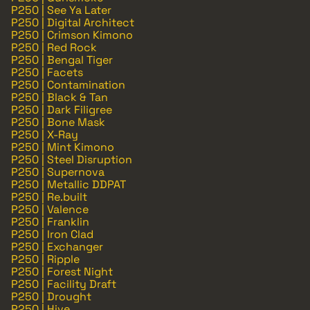
P250 | See Ya Later
P250 | Digital Architect
P250 | Crimson Kimono
P250 | Red Rock
P250 | Bengal Tiger
P250 | Facets
P250 | Contamination
P250 | Black & Tan
P250 | Dark Filigree
P250 | Bone Mask
P250 | X-Ray
P250 | Mint Kimono
P250 | Steel Disruption
P250 | Supernova
P250 | Metallic DDPAT
P250 | Re.built
P250 | Valence
P250 | Franklin
P250 | Iron Clad
P250 | Exchanger
P250 | Ripple
P250 | Forest Night
P250 | Facility Draft
P250 | Drought
P250 | Hive