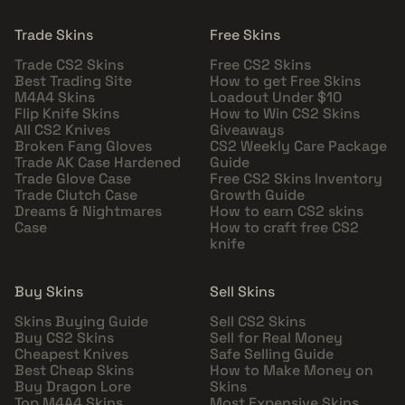
Trade Skins
Free Skins
Trade CS2 Skins
Free CS2 Skins
Best Trading Site
How to get Free Skins
M4A4 Skins
Loadout Under $10
Flip Knife Skins
How to Win CS2 Skins
All CS2 Knives
Giveaways
Broken Fang Gloves
CS2 Weekly Care Package
Trade AK Case Hardened
Guide
Trade Glove Case
Free CS2 Skins Inventory
Trade Clutch Case
Growth Guide
Dreams & Nightmares
How to earn CS2 skins
Case
How to craft free CS2
knife
Buy Skins
Sell Skins
Skins Buying Guide
Sell CS2 Skins
Buy CS2 Skins
Sell for Real Money
Cheapest Knives
Safe Selling Guide
Best Cheap Skins
How to Make Money on
Buy Dragon Lore
Skins
Top M4A4 Skins
Most Expensive Skins