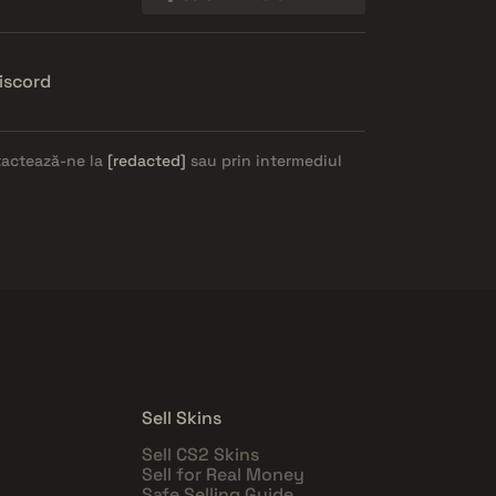
iscord
ntactează-ne la
[redacted]
sau prin intermediul
Sell Skins
Sell CS2 Skins
Sell for Real Money
Safe Selling Guide