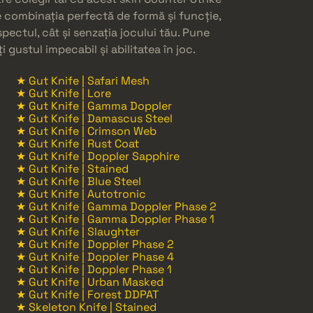
e combinația perfectă de formă și funcție,
ectul, cât și senzația jocului tău. Pune
gustul impecabil și abilitatea în joc.
★ Gut Knife | Safari Mesh
★ Gut Knife | Lore
★ Gut Knife | Gamma Doppler
★ Gut Knife | Damascus Steel
★ Gut Knife | Crimson Web
★ Gut Knife | Rust Coat
★ Gut Knife | Doppler Sapphire
★ Gut Knife | Stained
★ Gut Knife | Blue Steel
★ Gut Knife | Autotronic
★ Gut Knife | Gamma Doppler Phase 2
★ Gut Knife | Gamma Doppler Phase 1
★ Gut Knife | Slaughter
★ Gut Knife | Doppler Phase 2
★ Gut Knife | Doppler Phase 4
★ Gut Knife | Doppler Phase 1
★ Gut Knife | Urban Masked
★ Gut Knife | Forest DDPAT
★ Skeleton Knife | Stained