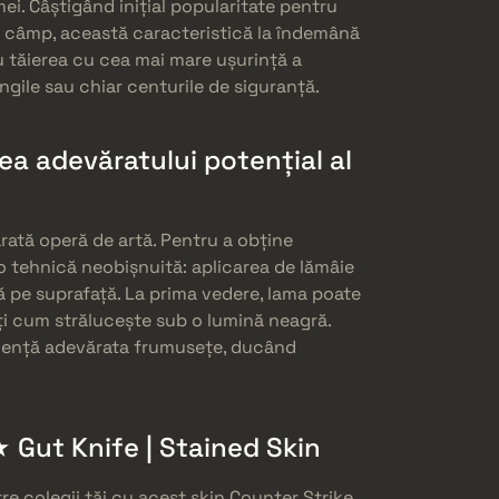
i. Câștigând inițial popularitate pentru
de câmp, această caracteristică la îndemână
u tăierea cu cea mai mare ușurință a
ngile sau chiar centurile de siguranță.
ea adevăratului potențial al
rată operă de artă. Pentru a obține
 o tehnică neobișnuită: aplicarea de lămâie
ă pe suprafață. La prima vedere, lama poate
ți cum strălucește sub o lumină neagră.
vidență adevărata frumusețe, ducând
★ Gut Knife | Stained Skin
tre colegii tăi cu acest skin Counter Strike