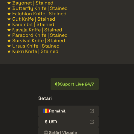
★ Bayonet | Stained
★ Butterfly Knife | Stained
★ Falchion Knife | Stained
★ Gut Knife | Stained
★ Karambit | Stained
★ Navaja Knife | Stained
★ Paracord Knife | Stained
★ Survival Knife | Stained
★ Ursus Knife | Stained
★ Kukri Knife | Stained
Suport Live 24/7
Setări
Română
e
$
USD
Setări Vizuale