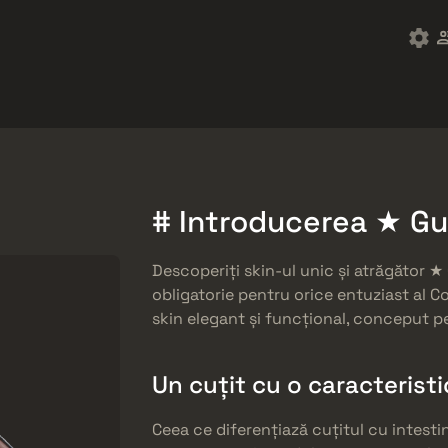
ket
Gratuități
Centrul de Ajutor
Mai mult
SMGs
Heavy
Charms
Agents
# Introducerea ★ Gut
Descoperiți skin-ul unic și atrăgător ★
obligatorie pentru orice entuziast al C
skin elegant și funcțional, conceput pen
Un cuțit cu o caracteristi
Ceea ce diferențiază cuțitul cu intestin