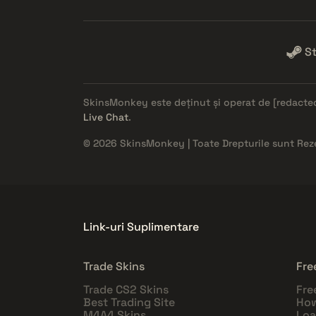
S
SkinsMonkey este deținut și operat de
[redacte
Live Chat
.
© 2026 SkinsMonkey | Toate Drepturile sunt Rez
Link-uri Suplimentare
Trade Skins
Fre
Trade CS2 Skins
Fre
Best Trading Site
How
M4A4 Skins
Loa