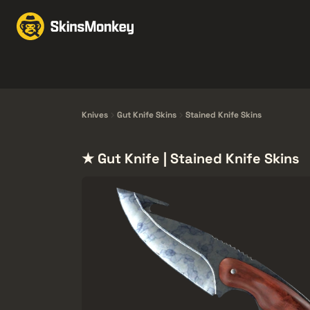
Schimbă Skin-uri
Mar
Knives
Gloves
Pistols
Rifles
Knives
Gut Knife Skins
Stained Knife Skins
★ Gut Knife | Stained Knife Skins