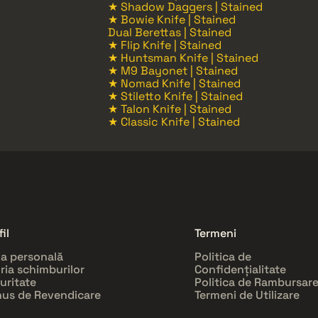
★ Shadow Daggers | Stained
★ Bowie Knife | Stained
Dual Berettas | Stained
★ Flip Knife | Stained
★ Huntsman Knife | Stained
★ M9 Bayonet | Stained
★ Nomad Knife | Stained
★ Stiletto Knife | Stained
★ Talon Knife | Stained
★ Classic Knife | Stained
il
Termeni
a personală
Politica de
oria schimburilor
Confidențialitate
uritate
Politica de Rambursar
us de Revendicare
Termeni de Utilizare