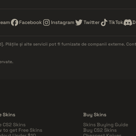
team
Facebook
Instagram
Twitter
TikTok
D
d]
. Plățile și alte servicii pot fi furnizate de companii externe. Co
ervate.
e Skins
Buy Skins
e CS2 Skins
Skins Buying Guide
 to get Free Skins
Buy CS2 Skins
dout Under $10
Cheapest Knives