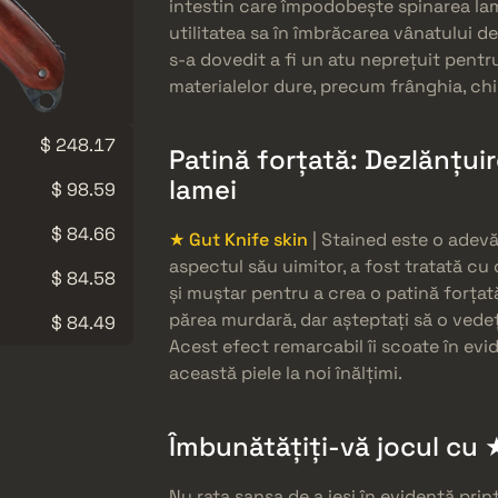
intestin care împodobește spinarea lame
utilitatea sa în îmbrăcarea vânatului 
s-a dovedit a fi un atu neprețuit pentr
materialelor dure, precum frânghia, chi
$ 248.17
Patină forțată: Dezlănțuir
lamei
$ 98.59
$ 84.66
★ Gut Knife skin
| Stained este o adevă
aspectul său uimitor, a fost tratată cu
$ 84.58
și muștar pentru a crea o patină forțat
părea murdară, dar așteptați să o vede
$ 84.49
Acest efect remarcabil îi scoate în e
această piele la noi înălțimi.
Îmbunătățiți-vă jocul cu 
Nu rata șansa de a ieși în evidență prin