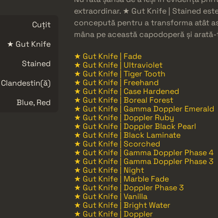
extraordinar. ★ Gut Knife | Stained est
concepută pentru a transforma atât asp
Cuțit
mâna pe această capodoperă și arată-ți 
★ Gut Knife
★ Gut Knife | Fade
Stained
★ Gut Knife | Ultraviolet
★ Gut Knife | Tiger Tooth
★ Gut Knife | Freehand
Clandestin(ă)
★ Gut Knife | Case Hardened
★ Gut Knife | Boreal Forest
Blue, Red
★ Gut Knife | Gamma Doppler Emerald
★ Gut Knife | Doppler Ruby
★ Gut Knife | Doppler Black Pearl
★ Gut Knife | Black Laminate
★ Gut Knife | Scorched
★ Gut Knife | Gamma Doppler Phase 4
★ Gut Knife | Gamma Doppler Phase 3
★ Gut Knife | Night
★ Gut Knife | Marble Fade
★ Gut Knife | Doppler Phase 3
★ Gut Knife | Vanilla
★ Gut Knife | Bright Water
★ Gut Knife | Doppler