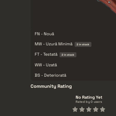
FN - Nouă
MW - Uzură Minimă
2 in stock
FT - Testată
2 in stock
WW - Uzată
BS - Deteriorată
Community Rating
No Rating Yet
Rated by 0 users