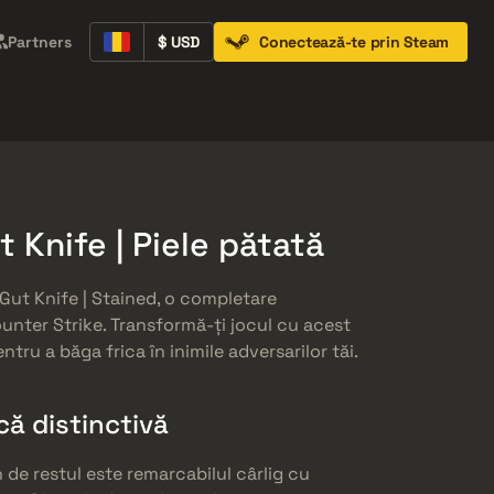
Partners
$ USD
Conectează-te prin Steam
Containers
Music Kits
Pins
Patches
 Knife | Piele pătată
 Gut Knife | Stained, o completare
ounter Strike. Transformă-ți jocul cu acest
tru a băga frica în inimile adversarilor tăi.
că distinctivă
 de restul este remarcabilul cârlig cu