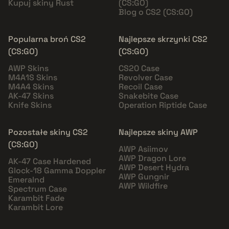
Kupuj skiny Rust
(CS:GO)
Blog o CS2 (CS:GO)
Popularna broń CS2
Najlepsze skrzynki CS2
(CS:GO)
(CS:GO)
AWP Skins
CS20 Case
M4A1S Skins
Revolver Case
M4A4 Skins
Recoil Case
AK-47 Skins
Snakebite Case
Knife Skins
Operation Riptide Case
Pozostałe skiny CS2
Najlepsze skiny AWP
(CS:GO)
AWP Asiimov
AWP Dragon Lore
AK-47 Case Hardened
AWP Desert Hydra
Glock-18 Gamma Doppler
AWP Gungnir
Emeralnd
AWP Wildfire
Spectrum Case
Karambit Fade
Karambit Lore