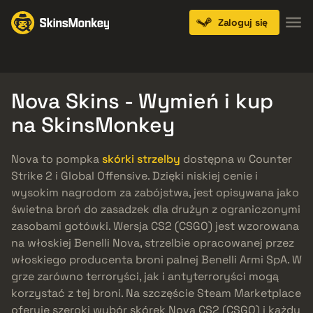
Zaloguj się
Knives
Gloves
Pistols
Rifles
SMGs
Nova Skins - Wymień i kup
na SkinsMonkey
Nova to pompka
skórki strzelby
dostępna w Counter
Strike 2 i Global Offensive. Dzięki niskiej cenie i
wysokim nagrodom za zabójstwa, jest opisywana jako
świetna broń do zasadzek dla drużyn z ograniczonymi
zasobami gotówki. Wersja CS2 (CSGO) jest wzorowana
na włoskiej Benelli Nova, strzelbie opracowanej przez
włoskiego producenta broni palnej Benelli Armi SpA. W
grze zarówno terroryści, jak i antyterroryści mogą
korzystać z tej broni. Na szczęście Steam Marketplace
oferuje szeroki wybór skórek Nova CS2 (CSGO) i każdy