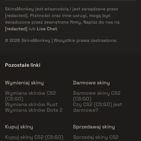
SkinsMonkey jest własnością i jest zarządzane przez
[redacted]
. Płatności oraz inne usługi, mogą być
świadczone przez zewnętrzne firmy. Napisz do nas na
[redacted]
lub
Live Chat
.
© 2026 SkinsMonkey | Wszystkie prawa zastrzeżone.
Pozostałe linki
Wymieniaj skiny
Darmowe skiny
Wymiana skinów CS2
Darmowe skiny CS2
(CS:GO)
(CS:GO)
Wymiana skinów Rust
Czy CS2 (CS:GO) jest
Wymiana skinów Dota 2
darmowe?
Kupuj skiny
Sprzedawaj skiny
Kupuj skiny CS2 (CS:GO)
Sprzedaj skiny CS2