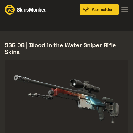
Aanmelden
Knives
Gloves
Pistols
Rifles
SMGs
SSG 08 | Blood in the Water Sniper Rifle
Skins