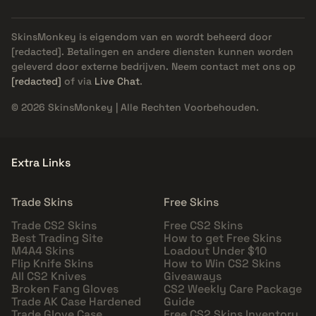
SkinsMonkey is eigendom van en wordt beheerd door
[redacted]
. Betalingen en andere diensten kunnen worden
geleverd door externe bedrijven. Neem contact met ons op
[redacted]
of via
Live Chat
.
© 2026 SkinsMonkey | Alle Rechten Voorbehouden.
Extra Links
Trade Skins
Free Skins
Trade CS2 Skins
Free CS2 Skins
Best Trading Site
How to get Free Skins
M4A4 Skins
Loadout Under $10
Flip Knife Skins
How to Win CS2 Skins
All CS2 Knives
Giveaways
Broken Fang Gloves
CS2 Weekly Care Package
Trade AK Case Hardened
Guide
Trade Glove Case
Free CS2 Skins Inventory