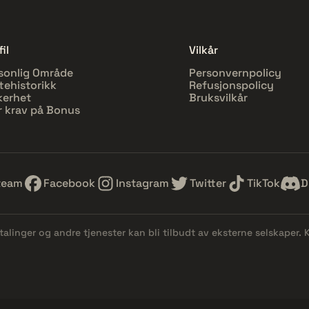
il
Vilkår
sonlig Område
Personvernpolicy
tehistorikk
Refusjonspolicy
kerhet
Bruksvilkår
r krav på Bonus
team
Facebook
Instagram
Twitter
TikTok
D
etalinger og andre tjenester kan bli tilbudt av eksterne selskaper.