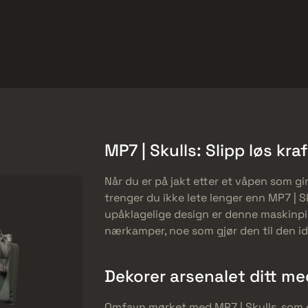
Gratis
Hjelpesenter
Mer
SMGs
Heavy
Charms
Agents
MP7 | Skulls: Slipp løs kr
Når du er på jakt etter et våpen som gir
trenger du ikke lete lenger enn MP7 | 
upåklagelige design er denne maskinpi
nærkamper, noe som gjør den til den id
Dekorer arsenalet ditt med
Omfavn mørket med MP7 | Skulls, som e