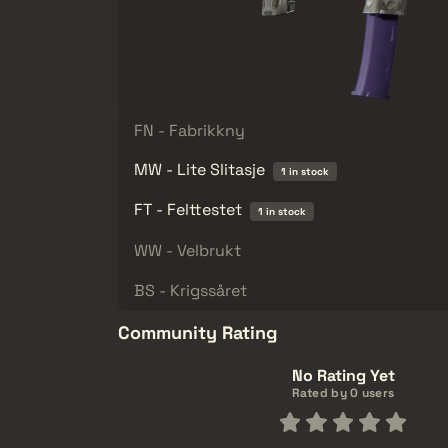
FN - Fabrikkny
MW - Lite Slitasje
1 in stock
FT - Felttestet
1 in stock
WW - Velbrukt
BS - Krigssåret
Community Rating
No Rating Yet
Rated by 0 users