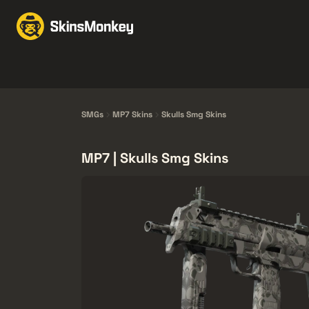
Bytt Skins
Market
Knives
Gloves
Pistols
Rifles
SMGs
MP7 Skins
Skulls Smg Skins
MP7 | Skulls Smg Skins