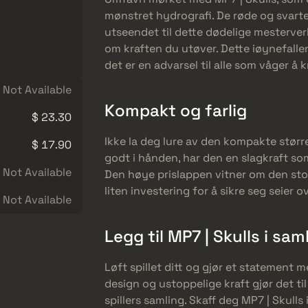
mønstret hydrografi. De røde og svart
utseendet til dette dødelige mesterver
om kraften du utøver. Dette iøynefallen
det er en advarsel til alle som våger å k
Not Available
Kompakt og farlig
$ 23.30
Ikke la deg lure av den kompakte større
$ 17.90
godt i hånden, har den en slagkraft so
Not Available
Den høye prislappen vitner om den stor
liten investering for å sikre seg seier o
Not Available
Legg til MP7 | Skulls i sam
Løft spillet ditt og gjør et statement 
design og ustoppelige kraft gjør det til
spillers samling. Skaff deg MP7 | Skull