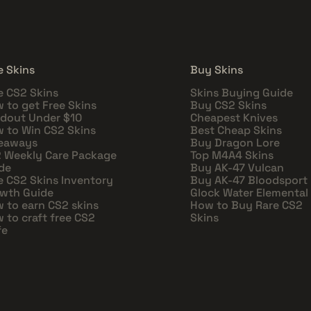
e Skins
Buy Skins
e CS2 Skins
Skins Buying Guide
 to get Free Skins
Buy CS2 Skins
dout Under $10
Cheapest Knives
 to Win CS2 Skins
Best Cheap Skins
eaways
Buy Dragon Lore
 Weekly Care Package
Top M4A4 Skins
de
Buy AK-47 Vulcan
e CS2 Skins Inventory
Buy AK-47 Bloodsport
wth Guide
Glock Water Elemental
 to earn CS2 skins
How to Buy Rare CS2
 to craft free CS2
Skins
fe