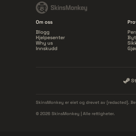
Om oss
Prof
Blogg
Per
Hjelpesenter
Byt
Why us
Sik
Innskudd
Gjø
S
SkinsMonkey er eiet og drevet av
[redacted]
. B
© 2026 SkinsMonkey | Alle rettigheter.