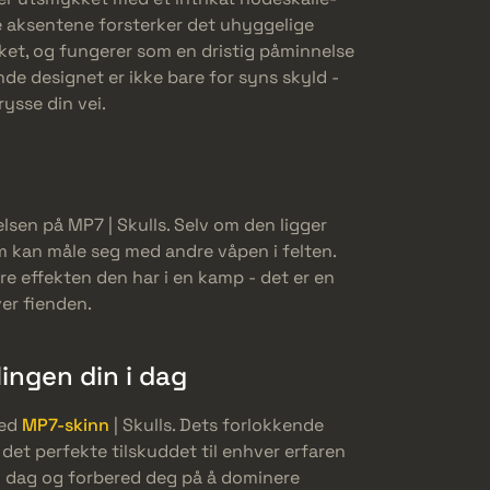
e aksentene forsterker det uhyggelige
ket, og fungerer som en dristig påminnelse
de designet er ikke bare for syns skyld -
rysse din vei.
lsen på MP7 | Skulls. Selv om den ligger
m kan måle seg med andre våpen i felten.
e effekten den har i en kamp - det er en
ver fienden.
lingen din i dag
med
MP7-skinn
| Skulls. Dets forlokkende
 det perfekte tilskuddet til enhver erfaren
s i dag og forbered deg på å dominere