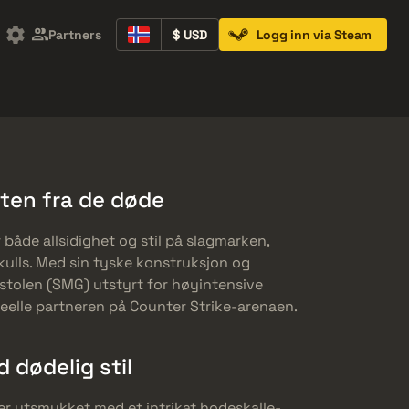
Partners
$ USD
Logg inn via Steam
Containers
Music Kits
Pins
Patches
aften fra de døde
 både allsidighet og stil på slagmarken,
Skulls. Med sin tyske konstruksjon og
stolen (SMG) utstyrt for høyintensive
eelle partneren på Counter Strike-arenaen.
 dødelig stil
r utsmykket med et intrikat hodeskalle-