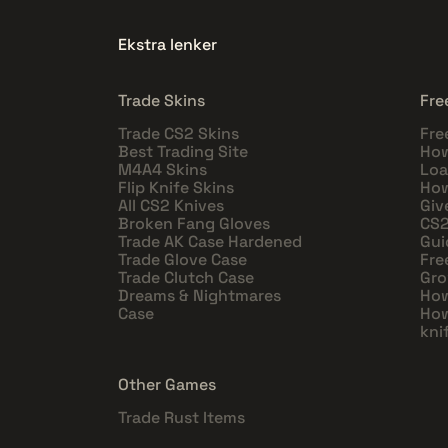
Ekstra lenker
Trade Skins
Fre
Trade CS2 Skins
Fre
Best Trading Site
How
M4A4 Skins
Loa
Flip Knife Skins
How
All CS2 Knives
Giv
Broken Fang Gloves
CS2
Trade AK Case Hardened
Gui
Trade Glove Case
Fre
Trade Clutch Case
Gro
Dreams & Nightmares
How
Case
How
kni
Other Games
Trade Rust Items