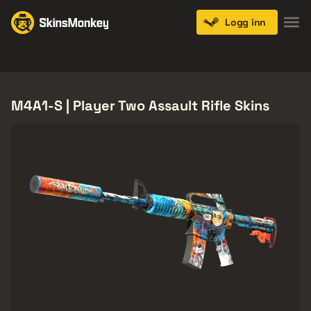
Logg inn
Knives
Gloves
Pistols
Rifles
SMGs
M4A1-S | Player Two Assault Rifle Skins