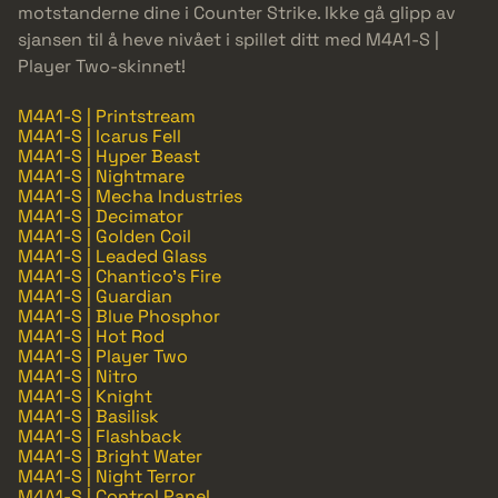
motstanderne dine i Counter Strike. Ikke gå glipp av
sjansen til å heve nivået i spillet ditt med M4A1-S |
Player Two-skinnet!
M4A1-S | Printstream
M4A1-S | Icarus Fell
M4A1-S | Hyper Beast
M4A1-S | Nightmare
M4A1-S | Mecha Industries
M4A1-S | Decimator
M4A1-S | Golden Coil
M4A1-S | Leaded Glass
M4A1-S | Chantico's Fire
M4A1-S | Guardian
M4A1-S | Blue Phosphor
M4A1-S | Hot Rod
M4A1-S | Player Two
M4A1-S | Nitro
M4A1-S | Knight
M4A1-S | Basilisk
M4A1-S | Flashback
M4A1-S | Bright Water
M4A1-S | Night Terror
M4A1-S | Control Panel