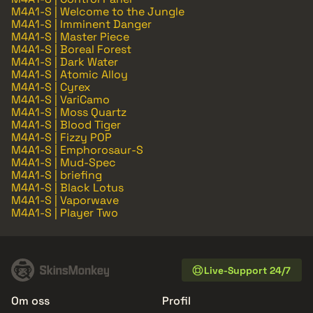
M4A1-S | Welcome to the Jungle
M4A1-S | Imminent Danger
M4A1-S | Master Piece
M4A1-S | Boreal Forest
M4A1-S | Dark Water
M4A1-S | Atomic Alloy
M4A1-S | Cyrex
M4A1-S | VariCamo
M4A1-S | Moss Quartz
M4A1-S | Blood Tiger
M4A1-S | Fizzy POP
M4A1-S | Emphorosaur-S
M4A1-S | Mud-Spec
M4A1-S | briefing
M4A1-S | Black Lotus
M4A1-S | Vaporwave
M4A1-S | Player Two
Live-Support 24/7
Om oss
Profil