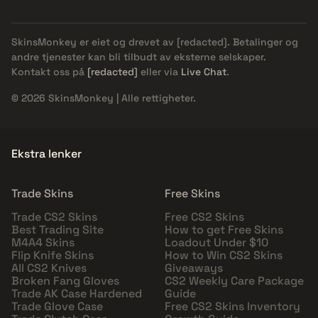
SkinsMonkey er eiet og drevet av
[redacted]
. Betalinger og
andre tjenester kan bli tilbudt av eksterne selskaper.
Kontakt oss på
[redacted]
eller via
Live Chat
.
© 2026 SkinsMonkey | Alle rettigheter.
Ekstra lenker
Trade Skins
Free Skins
Trade CS2 Skins
Free CS2 Skins
Best Trading Site
How to get Free Skins
M4A4 Skins
Loadout Under $10
Flip Knife Skins
How to Win CS2 Skins
All CS2 Knives
Giveaways
Broken Fang Gloves
CS2 Weekly Care Package
Trade AK Case Hardened
Guide
Trade Glove Case
Free CS2 Skins Inventory