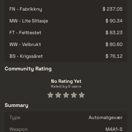
FN - Fabrikkny
$ 237.05
MW - Lite Slitasje
$ 90.34
FT - Felttestet
$ 83.23
WW - Velbrukt
$ 80.60
BS - Krigssåret
$ 76.12
Community Rating
No Rating Yet
Rated by 0 users
Summary
Type
Automatgevær
Weapon
M4A1-S