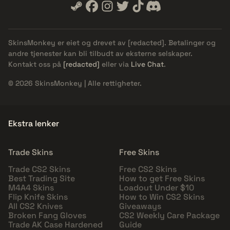
SkinsMonkey er eiet og drevet av
[redacted]
. Betalinger og
andre tjenester kan bli tilbudt av eksterne selskaper.
Kontakt oss på
[redacted]
eller via
Live Chat
.
© 2026 SkinsMonkey | Alle rettigheter.
Ekstra lenker
Trade Skins
Free Skins
Trade CS2 Skins
Free CS2 Skins
Best Trading Site
How to get Free Skins
M4A4 Skins
Loadout Under $10
Flip Knife Skins
How to Win CS2 Skins
All CS2 Knives
Giveaways
Broken Fang Gloves
CS2 Weekly Care Package
Trade AK Case Hardened
Guide