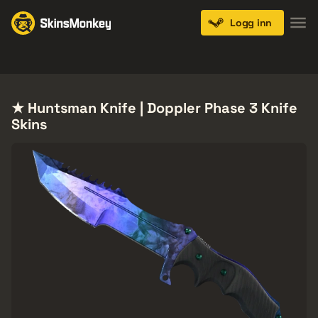
Logg inn
Knives
Gloves
Pistols
Rifles
SMGs
★ Huntsman Knife | Doppler Phase 3 Knife
Skins