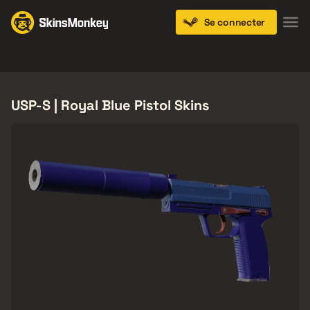
Se connecter
Knives
Gloves
Pistols
Rifles
SMGs
USP-S | Royal Blue Pistol Skins