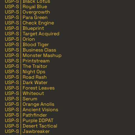
USP-S | Black Lotus
USP-S | Royal Blue
USP-S | Overgrowth
USP-S | Para Green
USP-S | Check Engine
USP-S | Blueprint
USP-S | Target Acquired
USP-S | Orion
USP-S | Blood Tiger
USP-S | Business Class
USP-S | Monster Mashup
USP-S | Printstream
USP-S | The Traitor
USP-S | Night Ops
USP-S | Road Rash
USP-S | Dark Water
USP-S | Forest Leaves
USP-S | Whiteout
USP-S | Serum
USP-S | Orange Anolis
USP-S | Ancient Visions
USP-S | Pathfinder
USP-S | Purple DDPAT
USP-S | Desert Tactical
USP-S | Jawbreaker