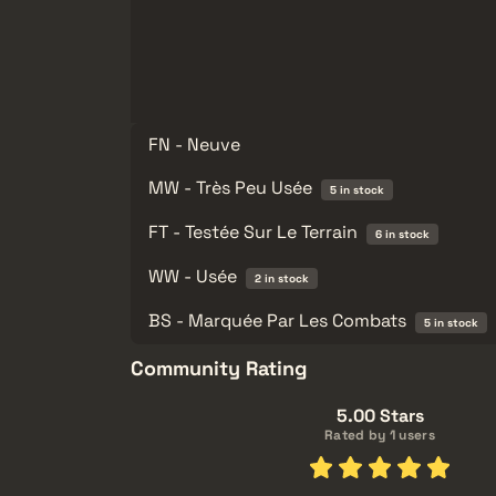
FN - Neuve
MW - Très Peu Usée
5 in stock
FT - Testée Sur Le Terrain
6 in stock
WW - Usée
2 in stock
BS - Marquée Par Les Combats
5 in stock
Community Rating
5.00 Stars
Rated by 1 users