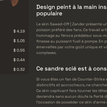
Design peint à la main in
populaire
Le skin Sawed-Off | Zander présente un
poisson préféré des fans. Ce travail a
$ 4.19
hommage au féroce prédateur sous-ma
$ 1.05
finesse au puissant fusil à pompe. En 
émerveillés par votre goût unique et v
$ 0.55
complexes.
$ 0.44
Ce sandre scié est à cons
$ 0.32
Si vous êtes un fan de Counter-Strike 
distinctifs et accrocheurs, ne cherchez
Ce skin captivant fera tourner les têtes 
deviendra sans aucun doute la fierté 
l’occasion de posséder ce skin d’arme u