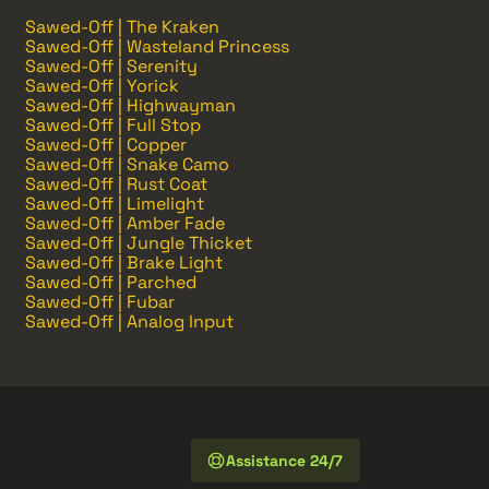
Sawed-Off | The Kraken
Sawed-Off | Wasteland Princess
Sawed-Off | Serenity
Sawed-Off | Yorick
Sawed-Off | Highwayman
Sawed-Off | Full Stop
Sawed-Off | Copper
Sawed-Off | Snake Camo
Sawed-Off | Rust Coat
Sawed-Off | Limelight
Sawed-Off | Amber Fade
Sawed-Off | Jungle Thicket
Sawed-Off | Brake Light
Sawed-Off | Parched
Sawed-Off | Fubar
Sawed-Off | Analog Input
Assistance 24/7