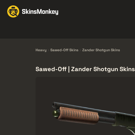
Échanger des skins
M
Knives
Gloves
Pistols
Rifles
Heavy
Sawed-Off Skins
Zander Shotgun Skins
Sawed-Off | Zander Shotgun Skins