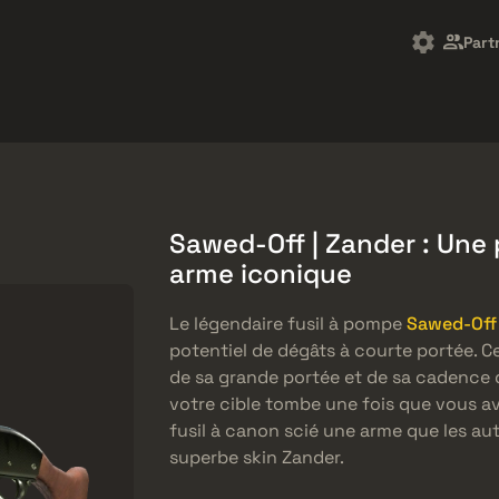
arket
Freebies
Centre d'aide
Plus de
Part
SMGs
Heavy
Charms
Agents
Sawed-Off | Zander : Une
arme iconique
Le légendaire fusil à pompe
Sawed-Off 
potentiel de dégâts à courte portée. Ce
de sa grande portée et de sa cadence d
votre cible tombe une fois que vous av
fusil à canon scié une arme que les au
superbe skin Zander.