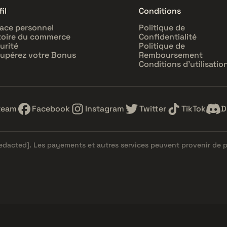
il
Conditions
ace personnel
Politique de
toire du commerce
Confidentialité
urité
Politique de
upérez votre Bonus
Remboursement
Conditions d'utilisatio
team
Facebook
Instagram
Twitter
TikTok
D
redacted]
. Les payements et autres services peuvent provenir de 