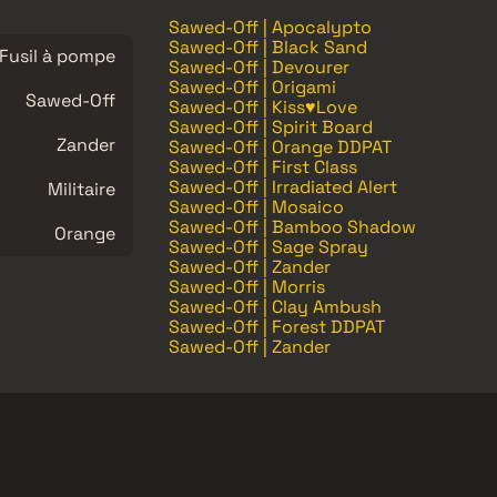
Sawed-Off | Apocalypto
Sawed-Off | Black Sand
Fusil à pompe
Sawed-Off | Devourer
Sawed-Off | Origami
Sawed-Off
Sawed-Off | Kiss♥Love
Sawed-Off | Spirit Board
Zander
Sawed-Off | Orange DDPAT
Sawed-Off | First Class
Sawed-Off | Irradiated Alert
Militaire
Sawed-Off | Mosaico
Sawed-Off | Bamboo Shadow
Orange
Sawed-Off | Sage Spray
Sawed-Off | Zander
Sawed-Off | Morris
Sawed-Off | Clay Ambush
Sawed-Off | Forest DDPAT
Sawed-Off | Zander