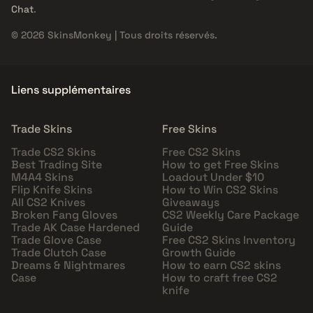
Chat
.
© 2026 SkinsMonkey | Tous droits réservés.
Liens supplémentaires
Trade Skins
Free Skins
Trade CS2 Skins
Free CS2 Skins
Best Trading Site
How to get Free Skins
M4A4 Skins
Loadout Under $10
Flip Knife Skins
How to Win CS2 Skins
All CS2 Knives
Giveaways
Broken Fang Gloves
CS2 Weekly Care Package
Trade AK Case Hardened
Guide
Trade Glove Case
Free CS2 Skins Inventory
Trade Clutch Case
Growth Guide
Dreams & Nightmares
How to earn CS2 skins
Case
How to craft free CS2
knife