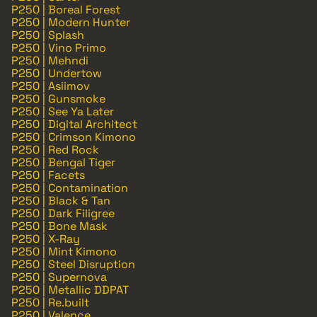
P250 | Boreal Forest
P250 | Modern Hunter
P250 | Splash
P250 | Vino Primo
P250 | Mehndi
P250 | Undertow
P250 | Asiimov
P250 | Gunsmoke
P250 | See Ya Later
P250 | Digital Architect
P250 | Crimson Kimono
P250 | Red Rock
P250 | Bengal Tiger
P250 | Facets
P250 | Contamination
P250 | Black & Tan
P250 | Dark Filigree
P250 | Bone Mask
P250 | X-Ray
P250 | Mint Kimono
P250 | Steel Disruption
P250 | Supernova
P250 | Metallic DDPAT
P250 | Re.built
P250 | Valence