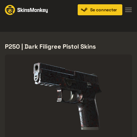
Se connecter
Knives
Gloves
Pistols
Rifles
SMGs
P250 | Dark Filigree Pistol Skins