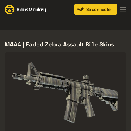
Se connecter
Knives
Gloves
Pistols
Rifles
SMGs
M4A4 | Faded Zebra Assault Rifle Skins