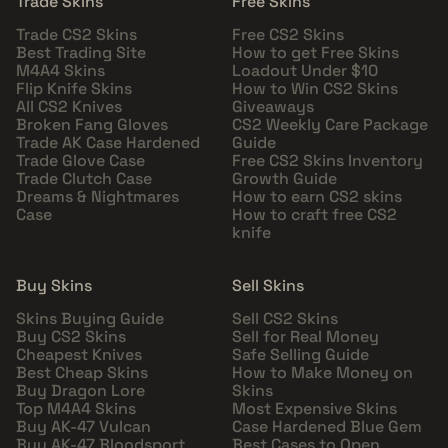
Trade Skins
Free Skins
Trade CS2 Skins
Free CS2 Skins
Best Trading Site
How to get Free Skins
M4A4 Skins
Loadout Under $10
Flip Knife Skins
How to Win CS2 Skins
All CS2 Knives
Giveaways
Broken Fang Gloves
CS2 Weekly Care Package
Trade AK Case Hardened
Guide
Trade Glove Case
Free CS2 Skins Inventory
Trade Clutch Case
Growth Guide
Dreams & Nightmares
How to earn CS2 skins
Case
How to craft free CS2
knife
Buy Skins
Sell Skins
Skins Buying Guide
Sell CS2 Skins
Buy CS2 Skins
Sell for Real Money
Cheapest Knives
Safe Selling Guide
Best Cheap Skins
How to Make Money on
Buy Dragon Lore
Skins
Top M4A4 Skins
Most Expensive Skins
Buy AK-47 Vulcan
Case Hardened Blue Gem
Buy AK-47 Bloodsport
Best Cases to Open