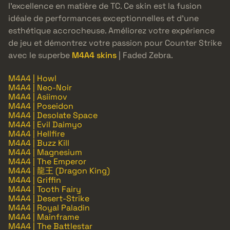
l’excellence en matière de TC. Ce skin est la fusion
idéale de performances exceptionnelles et d’une
esthétique accrocheuse. Améliorez votre expérience
de jeu et démontrez votre passion pour Counter Strike
avec le superbe
M4A4 skins
| Faded Zebra.
M4A4 | Howl
M4A4 | Neo-Noir
M4A4 | Asiimov
M4A4 | Poseidon
M4A4 | Desolate Space
M4A4 | Evil Daimyo
M4A4 | Hellfire
M4A4 | Buzz Kill
M4A4 | Magnesium
M4A4 | The Emperor
M4A4 | 龍王 (Dragon King)
M4A4 | Griffin
M4A4 | Tooth Fairy
M4A4 | Desert-Strike
M4A4 | Royal Paladin
M4A4 | Mainframe
M4A4 | The Battlestar