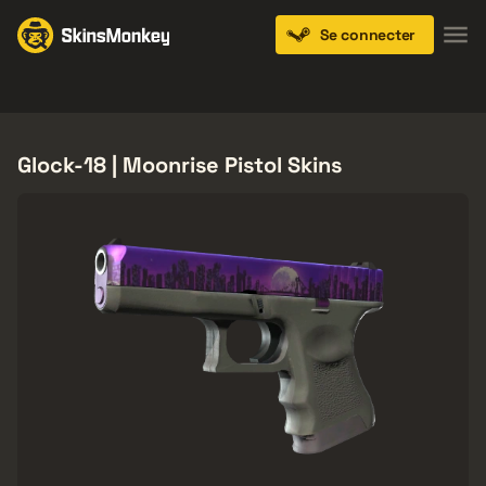
Se connecter
Knives
Gloves
Pistols
Rifles
SMGs
Glock-18 | Moonrise Pistol Skins