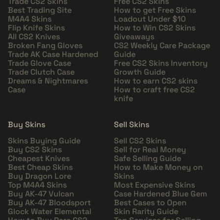
Trade CS2 Skins
Free CS2 Skins
Best Trading Site
How to get Free Skins
M4A4 Skins
Loadout Under $10
Flip Knife Skins
How to Win CS2 Skins
All CS2 Knives
Giveaways
Broken Fang Gloves
CS2 Weekly Care Package
Trade AK Case Hardened
Guide
Trade Glove Case
Free CS2 Skins Inventory
Trade Clutch Case
Growth Guide
Dreams & Nightmares
How to earn CS2 skins
Case
How to craft free CS2
knife
Buy Skins
Sell Skins
Skins Buying Guide
Sell CS2 Skins
Buy CS2 Skins
Sell for Real Money
Cheapest Knives
Safe Selling Guide
Best Cheap Skins
How to Make Money on
Buy Dragon Lore
Skins
Top M4A4 Skins
Most Expensive Skins
Buy AK-47 Vulcan
Case Hardened Blue Gem
Buy AK-47 Bloodsport
Best Cases to Open
Glock Water Elemental
Skin Rarity Guide