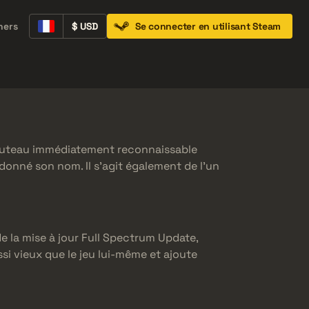
ners
$ USD
Se connecter en utilisant Steam
Containers
Music Kits
Pins
Patches
 couteau immédiatement reconnaissable
 donné son nom. Il s’agit également de l’un
 de la mise à jour Full Spectrum Update,
ssi vieux que le jeu lui-même et ajoute