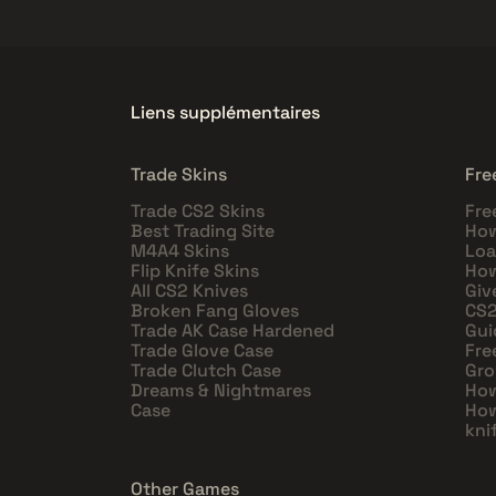
Liens supplémentaires
Trade Skins
Fre
Trade CS2 Skins
Fre
Best Trading Site
How
M4A4 Skins
Loa
Flip Knife Skins
How
All CS2 Knives
Giv
Broken Fang Gloves
CS2
Trade AK Case Hardened
Gui
Trade Glove Case
Fre
Trade Clutch Case
Gro
Dreams & Nightmares
How
Case
How
kni
Other Games