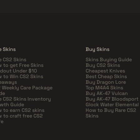
e Skins
Buy Skins
e CS2 Skins
Skins Buying Guide
 to get Free Skins
Buy CS2 Skins
dout Under $10
Cheapest Knives
 to Win CS2 Skins
Best Cheap Skins
eaways
Buy Dragon Lore
 Weekly Care Package
Top M4A4 Skins
de
Buy AK-47 Vulcan
e CS2 Skins Inventory
Buy AK-47 Bloodsport
wth Guide
Glock Water Elemental
 to earn CS2 skins
How to Buy Rare CS2
 to craft free CS2
Skins
fe