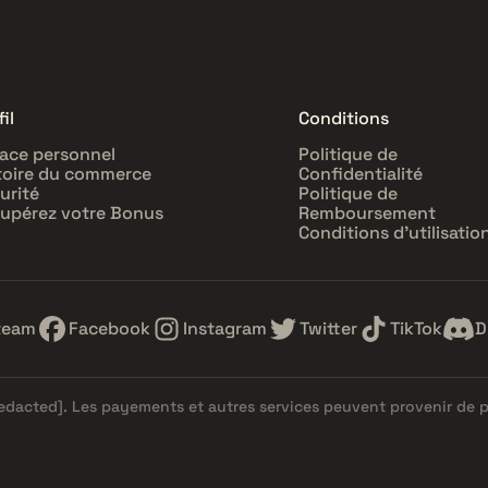
il
Conditions
ace personnel
Politique de
toire du commerce
Confidentialité
urité
Politique de
upérez votre Bonus
Remboursement
Conditions d'utilisatio
team
Facebook
Instagram
Twitter
TikTok
D
redacted]
. Les payements et autres services peuvent provenir de 