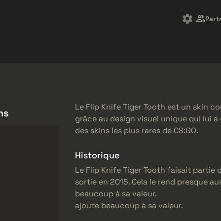
arket
Freebies
Centre d'aide
Plus de
Part
SMGs
Heavy
Charms
Agents
Le Flip Knife Tiger Tooth est un skin
ns
grâce au design visuel unique qui lui a
des skins les plus rares de CS:GO.
Historique
Le Flip Knife Tiger Tooth faisait partie
sortie en 2015. Cela le rend presque au
beaucoup à sa valeur.
ajoute beaucoup à sa valeur.