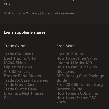
Chat
.
© 2026 SkinsMonkey | Tous droits réservés.
Liens supplémentaires
Trade Skins
Free Skins
Trade CS2 Skins
Free CS2 Skins
Best Trading Site
How to get Free Skins
M4A4 Skins
Loadout Under $10
Flip Knife Skins
How to Win CS2 Skins
All CS2 Knives
Giveaways
Broken Fang Gloves
CS2 Weekly Care Package
Trade AK Case Hardened
Guide
Trade Glove Case
Free CS2 Skins Inventory
Trade Clutch Case
Growth Guide
Dreams & Nightmares
How to earn CS2 skins
Case
How to craft free CS2
knife