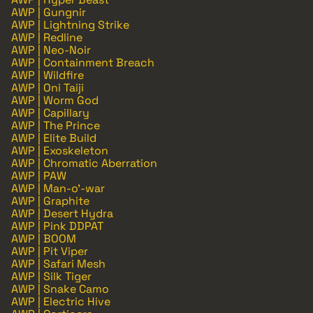
AWP | Gungnir
AWP | Lightning Strike
AWP | Redline
AWP | Neo-Noir
AWP | Containment Breach
AWP | Wildfire
AWP | Oni Taiji
AWP | Worm God
AWP | Capillary
AWP | The Prince
AWP | Elite Build
AWP | Exoskeleton
AWP | Chromatic Aberration
AWP | PAW
AWP | Man-o'-war
AWP | Graphite
AWP | Desert Hydra
AWP | Pink DDPAT
AWP | BOOM
AWP | Pit Viper
AWP | Safari Mesh
AWP | Silk Tiger
AWP | Snake Camo
AWP | Electric Hive