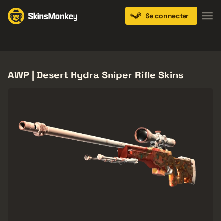
Se connecter
Knives
Gloves
Pistols
Rifles
SMGs
AWP | Desert Hydra Sniper Rifle Skins