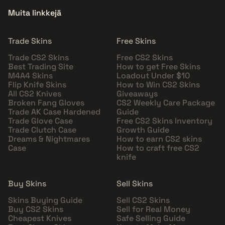
Muita linkkejä
Trade Skins
Free Skins
Trade CS2 Skins
Free CS2 Skins
Best Trading Site
How to get Free Skins
M4A4 Skins
Loadout Under $10
Flip Knife Skins
How to Win CS2 Skins
All CS2 Knives
Giveaways
Broken Fang Gloves
CS2 Weekly Care Package
Trade AK Case Hardened
Guide
Trade Glove Case
Free CS2 Skins Inventory
Trade Clutch Case
Growth Guide
Dreams & Nightmares
How to earn CS2 skins
Case
How to craft free CS2
knife
Buy Skins
Sell Skins
Skins Buying Guide
Sell CS2 Skins
Buy CS2 Skins
Sell for Real Money
Cheapest Knives
Safe Selling Guide