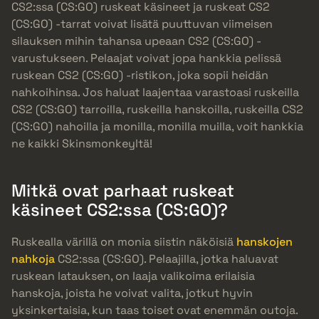
CS2:ssa (CS:GO) ruskeat käsineet ja ruskeat CS2
(CS:GO) -tarrat voivat lisätä puuttuvan viimeisen
silauksen mihin tahansa upeaan CS2 (CS:GO) -
varustukseen. Pelaajat voivat jopa hankkia pelissä
ruskean CS2 (CS:GO) -ristikon, joka sopii heidän
nahkoihinsa. Jos haluat laajentaa varastoasi ruskeilla
CS2 (CS:GO) tarroilla, ruskeilla hanskoilla, ruskeilla CS2
(CS:GO) nahoilla ja monilla, monilla muilla, voit hankkia
ne kaikki Skinsmonkeyltä!
Mitkä ovat parhaat ruskeat
käsineet CS2:ssa (CS:GO)?
Ruskealla värillä on monia siistin näköisiä
hanskojen
nahkoja
CS2:ssa (CS:GO). Pelaajilla, jotka haluavat
ruskean latauksen, on laaja valikoima erilaisia
hanskoja, joista he voivat valita, jotkut hyvin
yksinkertaisia, kun taas toiset ovat enemmän outoja.