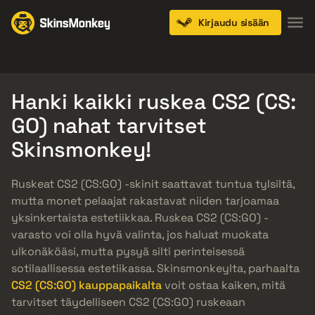
Kirjaudu sisään
Knives
Gloves
Pistols
Rifles
SMGs
Hanki kaikki ruskea CS2 (CS:
GO) nahat tarvitset
Skinsmonkey!
Ruskeat CS2 (CS:GO) -skinit saattavat tuntua tylsiltä,
mutta monet pelaajat rakastavat niiden tarjoamaa
yksinkertaista estetiikkaa. Ruskea CS2 (CS:GO) -
varasto voi olla hyvä valinta, jos haluat muokata
ulkonäköäsi, mutta pysyä silti perinteisessä
sotilaallisessa estetiikassa. Skinsmonkeylta, parhaalta
CS2 (CS:GO) kauppapaikalta
voit ostaa kaiken, mitä
tarvitset täydelliseen CS2 (CS:GO) ruskeaan