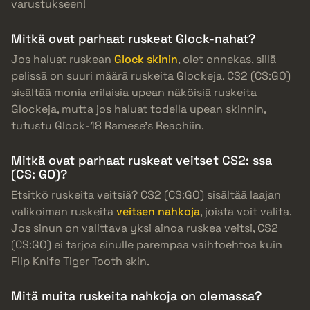
varustukseen!
Mitkä ovat parhaat ruskeat Glock-nahat?
Jos haluat ruskean
Glock skinin
, olet onnekas, sillä
pelissä on suuri määrä ruskeita Glockeja. CS2 (CS:GO)
sisältää monia erilaisia upean näköisiä ruskeita
Glockeja, mutta jos haluat todella upean skinnin,
tutustu Glock-18 Ramese’s Reachiin.
Mitkä ovat parhaat ruskeat veitset CS2: ssa
(CS: GO)?
Etsitkö ruskeita veitsiä? CS2 (CS:GO) sisältää laajan
valikoiman ruskeita
veitsen nahkoja
, joista voit valita.
Jos sinun on valittava yksi ainoa ruskea veitsi, CS2
(CS:GO) ei tarjoa sinulle parempaa vaihtoehtoa kuin
Flip Knife Tiger Tooth skin.
Mitä muita ruskeita nahkoja on olemassa?