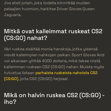
Jos etsit jotain, joka todella kiinnittää muiden
pelaajien huomion, harkitse Driver Gloves Queen
Jaguaria.
Mitkä ovat kalleimmat ruskeat CS2
(CS:GO) nahat?
Väri ruskea sisältää monia hanskoja, jotka yleensä
vievät kalleimpien nahkojen paikan. Sport Gloves Arid
voi aikanaan ylittää 4000 dollaria, mikä tekee niistä
kalleimman ruskean CS2 (CS:GO) nahan. Muista myös
tutustua listaan
parhaista ruskeista nahoista CS2
(CS:GO)
, joita CS2 (CS:GO) tarjoaa!
Mikä on halvin ruskea CS2 (CS:GO) -
iho?