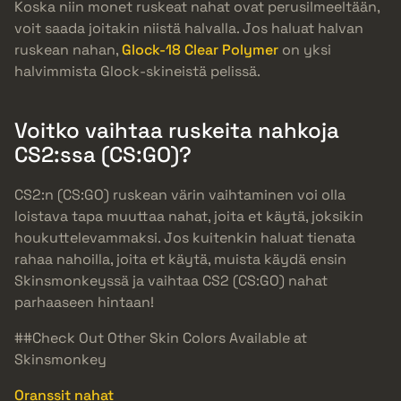
Koska niin monet ruskeat nahat ovat perusilmeeltään,
voit saada joitakin niistä halvalla. Jos haluat halvan
ruskean nahan,
Glock-18 Clear Polymer
on yksi
halvimmista Glock-skineistä pelissä.
Voitko vaihtaa ruskeita nahkoja
CS2:ssa (CS:GO)?
CS2:n (CS:GO) ruskean värin vaihtaminen voi olla
loistava tapa muuttaa nahat, joita et käytä, joksikin
houkuttelevammaksi. Jos kuitenkin haluat tienata
rahaa nahoilla, joita et käytä, muista käydä ensin
Skinsmonkeyssä ja vaihtaa CS2 (CS:GO) nahat
parhaaseen hintaan!
##Check Out Other Skin Colors Available at
Skinsmonkey
Oranssit nahat