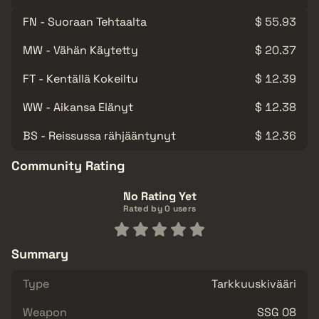
FN - Suoraan Tehtaalta
$ 55.93
MW - Vähän Käytetty
$ 20.37
FT - Kentällä Kokeiltu
$ 12.39
WW - Aikansa Elänyt
$ 12.38
BS - Reissussa rähjääntynyt
$ 12.36
Community Rating
No Rating Yet
Rated by 0 users
Summary
Type
Tarkkuuskivääri
Weapon
SSG 08