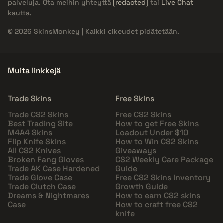
palveluja. Ota meihin yhteyttä
[redacted]
tai
Live Chat
kautta.
© 2026 SkinsMonkey | Kaikki oikeudet pidätetään.
Muita linkkejä
Trade Skins
Free Skins
Trade CS2 Skins
Free CS2 Skins
Best Trading Site
How to get Free Skins
M4A4 Skins
Loadout Under $10
Flip Knife Skins
How to Win CS2 Skins
All CS2 Knives
Giveaways
Broken Fang Gloves
CS2 Weekly Care Package
Trade AK Case Hardened
Guide
Trade Glove Case
Free CS2 Skins Inventory
Trade Clutch Case
Growth Guide
Dreams & Nightmares
How to earn CS2 skins
Case
How to craft free CS2
knife