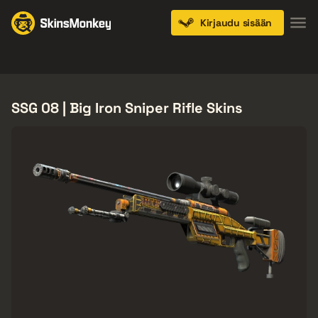
Kirjaudu sisään
Knives
Gloves
Pistols
Rifles
SMGs
SSG 08 | Big Iron Sniper Rifle Skins