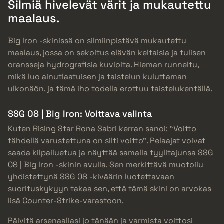
Silmiä hivelevät värit ja mukautettu
maalaus.
Big Iron -skinissä on silmiinpistävä mukautettu
maalaus, jossa on sekoitus elävän keltaisia ja tulisen
oransseja hydrografisia kuvioita. Hieman runneltu,
mikä luo ainutlaatuisen ja taistelun kuluttaman
ulkonäön, ja tämä iho todella erottuu taistelukentällä.
SSG 08 | Big Iron: Voittava valinta
Kuten Rising Star Rona Sabri kerran sanoi: “Voitto
tähdellä varustettuna on silti voitto”. Pelaajat voivat
saada kilpailuetua ja näyttää samalla tyylitajunsa SSG
08 | Big Iron -skinin avulla. Sen merkittävä muotoilu
yhdistettynä SSG 08 -kiväärin luotettavaan
suorituskykyyn takaa sen, että tämä skini on arvokas
lisä Counter-Strike-varastoon.
Päivitä arsenaaliasi jo tänään ja varmista voittosi