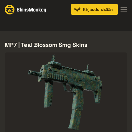
Kirjaudu sisään
Knives
Gloves
Pistols
Rifles
SMGs
MP7 | Teal Blossom Smg Skins