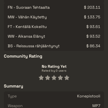
FN - Suoraan Tehtaalta
$ 203.11
MW - Vähän Käytetty
$ 133.75
FT - Kentällä Kokeiltu
$ 93.61
WW - Aikansa Elänyt
$ 93.52
BS - Reissussa rähjääntynyt
$ 86.34
Community Rating
No Rating Yet
Rated by 0 users
Summary
Type
Konepistooli
Weapon
MP7