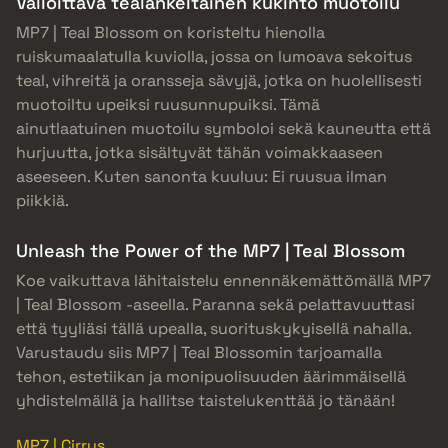
Valloittava tealankeltainen kukinto muotoilu
MP7 | Teal Blossom on koristeltu hienolla
ruiskumaalatulla kuviolla, jossa on lumoava sekoitus
teal, vihreitä ja oransseja sävyjä, jotka on huolellisesti
muotoiltu upeiksi ruusunnupuiksi. Tämä
ainutlaatuinen muotoilu symboloi sekä kauneutta että
hurjuutta, jotka sisältyvät tähän voimakkaaseen
aseeseen. Kuten sanonta kuuluu: Ei ruusua ilman
piikkiä.
Unleash the Power of the MP7 | Teal Blossom
Koe vaikuttava lähitaistelu ennennäkemättömällä MP7
| Teal Blossom -aseella. Paranna sekä pelattavuuttasi
että tyyliäsi tällä upealla, suorituskykyisellä nahalla.
Varustaudu siis MP7 | Teal Blossomin tarjoamalla
tehon, estetiikan ja monipuolisuuden äärimmäisellä
yhdistelmällä ja hallitse taistelukenttää jo tänään!
MP7 | Cirrus