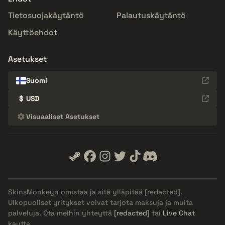
Tietosuojakäytäntö
Palautuskäytäntö
Käyttöehdot
Asetukset
Suomi
$
USD
Visuaaliset Asetukset
SkinsMonkeyn omistaa ja sitä ylläpitää
[redacted]
.
Ulkopuoliset yritykset voivat tarjota maksuja ja muita
palveluja. Ota meihin yhteyttä
[redacted]
tai
Live Chat
kautta.