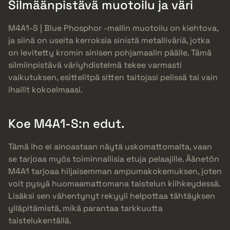
Silmäänpistävä muotoilu ja väri
M4A1-S | Blue Phosphor -mallin muotoilu on kiehtova,
ja siinä on useita kerroksia sinistä metalliväriä, jotka
on levitetty kromin sinisen pohjamaalin päälle. Tämä
silmiinpistävä väriyhdistelmä tekee varmasti
vaikutuksen, esittelitpä sitten taitojasi pelissä tai vain
ihailit kokoelmaasi.
Koe M4A1-S:n edut.
Tämä iho ei ainoastaan näytä uskomattomalta, vaan
se tarjoaa myös toiminnallisia etuja pelaajille. Äänetön
M4A1 tarjoaa hiljaisemman ampumakokemuksen, joten
voit pysyä huomaamattomana taistelun kiihkeydessä.
Lisäksi sen vähentynyt rekyyli helpottaa tähtäyksen
ylläpitämistä, mikä parantaa tarkkuutta
taistelukentällä.