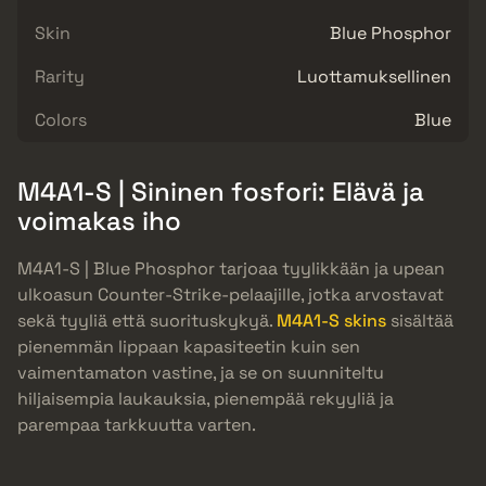
Skin
Blue Phosphor
Rarity
Luottamuksellinen
Colors
Blue
M4A1-S | Sininen fosfori: Elävä ja
voimakas iho
M4A1-S | Blue Phosphor tarjoaa tyylikkään ja upean
ulkoasun Counter-Strike-pelaajille, jotka arvostavat
sekä tyyliä että suorituskykyä.
M4A1-S skins
sisältää
pienemmän lippaan kapasiteetin kuin sen
vaimentamaton vastine, ja se on suunniteltu
hiljaisempia laukauksia, pienempää rekyyliä ja
parempaa tarkkuutta varten.