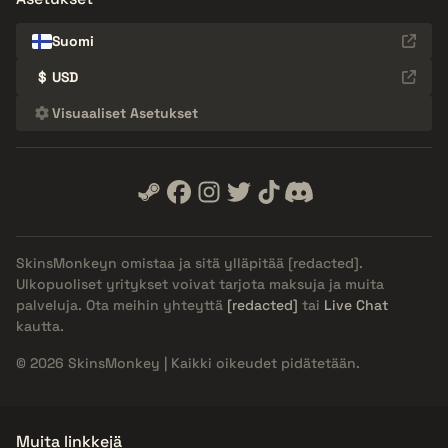
Suomi
$
USD
Visuaaliset Asetukset
SkinsMonkeyn omistaa ja sitä ylläpitää
[redacted]
.
Ulkopuoliset yritykset voivat tarjota maksuja ja muita
palveluja. Ota meihin yhteyttä
[redacted]
tai
Live Chat
kautta.
© 2026 SkinsMonkey | Kaikki oikeudet pidätetään.
Muita linkkejä