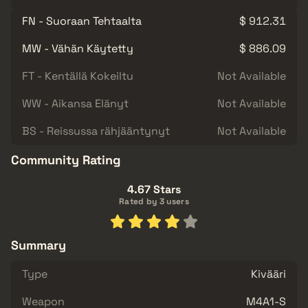
FN - Suoraan Tehtaalta
$ 912.31
MW - Vähän Käytetty
$ 886.09
FT - Kentällä Kokeiltu
Not Available
WW - Aikansa Elänyt
Not Available
BS - Reissussa rähjääntynyt
Not Available
Community Rating
4.67 Stars
Rated by 3 users
Summary
Type
Kivääri
Weapon
M4A1-S