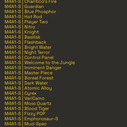
M4A1-S | Chantico's Fire
M4A1-S | Guardian
M4A1-S | Blue Phosphor
M4A1-S | Hot Rod
M4A1-S | Player Two
M4A1-S | Nitro
M4A1-S | Knight
M4A1-S | Basilisk
M4A1-S | Flashback
M4A1-S | Bright Water
M4A1-S | Night Terror
M4A1-S | Control Panel
M4A1-S | Welcome to the Jungle
M4A1-S | Imminent Danger
M4A1-S | Master Piece
M4A1-S | Boreal Forest
M4A1-S | Dark Water
M4A1-S | Atomic Alloy
M4A1-S | Cyrex
M4A1-S | VariCamo
M4A1-S | Moss Quartz
M4A1-S | Blood Tiger
M4A1-S | Fizzy POP
M4A1-S | Emphorosaur-S
M4A1-S | Mud-Spec