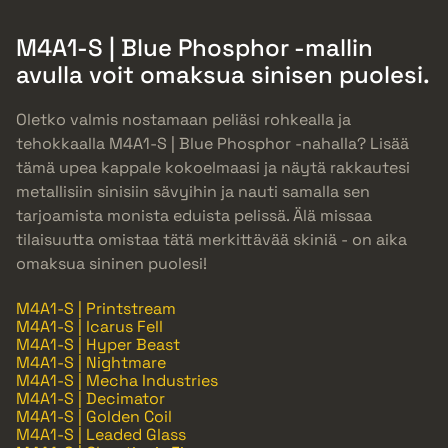
M4A1-S | Blue Phosphor -mallin
avulla voit omaksua sinisen puolesi.
Oletko valmis nostamaan peliäsi rohkealla ja
tehokkaalla M4A1-S | Blue Phosphor -nahalla? Lisää
tämä upea kappale kokoelmaasi ja näytä rakkautesi
metallisiin sinisiin sävyihin ja nauti samalla sen
tarjoamista monista eduista pelissä. Älä missaa
tilaisuutta omistaa tätä merkittävää skiniä - on aika
omaksua sininen puolesi!
M4A1-S | Printstream
M4A1-S | Icarus Fell
M4A1-S | Hyper Beast
M4A1-S | Nightmare
M4A1-S | Mecha Industries
M4A1-S | Decimator
M4A1-S | Golden Coil
M4A1-S | Leaded Glass