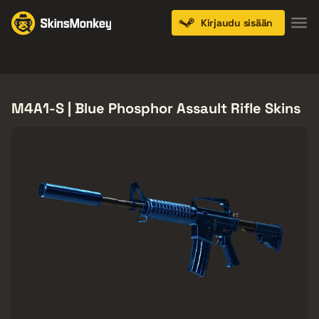
Kirjaudu sisään
Knives
Gloves
Pistols
Rifles
SMGs
M4A1-S | Blue Phosphor Assault Rifle Skins