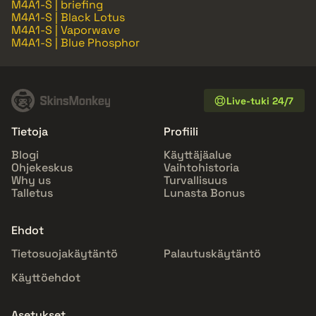
M4A1-S | briefing
M4A1-S | Black Lotus
M4A1-S | Vaporwave
M4A1-S | Blue Phosphor
Live-tuki 24/7
Tietoja
Profiili
Blogi
Käyttäjäalue
Ohjekeskus
Vaihtohistoria
Why us
Turvallisuus
Talletus
Lunasta Bonus
Ehdot
Tietosuojakäytäntö
Palautuskäytäntö
Käyttöehdot
Asetukset