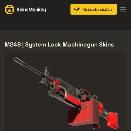
Kirjaudu sisään
Knives
Gloves
Pistols
Rifles
SMGs
M249 | System Lock Machinegun Skins