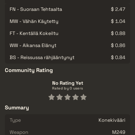
FN - Suoraan Tehtaalta
$ 2.47
MW - Vähän Käytetty
$ 1.04
FT - Kentällä Kokeiltu
$ 0.88
WW - Aikansa Elänyt
$ 0.86
BS - Reissussa rähjääntynyt
$ 0.84
Community Rating
No Rating Yet
Rated by 0 users
Summary
Type
Konekivääri
Weapon
M249