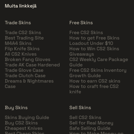
Muita linkkejä
Trade Skins
Free Skins
Trade CS2 Skins
Free CS2 Skins
Best Trading Site
How to get Free Skins
M4A4 Skins
Loadout Under $10
Flip Knife Skins
How to Win CS2 Skins
All CS2 Knives
Giveaways
Broken Fang Gloves
CS2 Weekly Care Package
Trade AK Case Hardened
Guide
Trade Glove Case
Free CS2 Skins Inventory
Trade Clutch Case
Growth Guide
Dreams & Nightmares
How to earn CS2 skins
Case
How to craft free CS2
knife
Buy Skins
Sell Skins
Skins Buying Guide
Sell CS2 Skins
Buy CS2 Skins
Sell for Real Money
Cheapest Knives
Safe Selling Guide
Best Cheap Skins
How to Make Money on