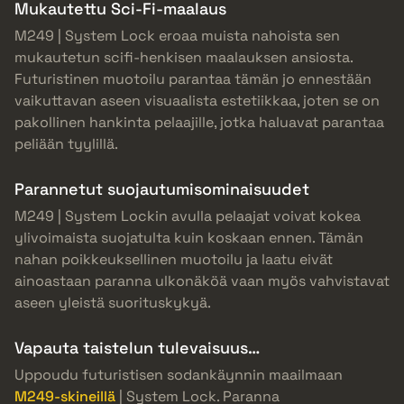
Mukautettu Sci-Fi-maalaus
M249 | System Lock eroaa muista nahoista sen
mukautetun scifi-henkisen maalauksen ansiosta.
Futuristinen muotoilu parantaa tämän jo ennestään
vaikuttavan aseen visuaalista estetiikkaa, joten se on
pakollinen hankinta pelaajille, jotka haluavat parantaa
peliään tyylillä.
Parannetut suojautumisominaisuudet
M249 | System Lockin avulla pelaajat voivat kokea
ylivoimaista suojatulta kuin koskaan ennen. Tämän
nahan poikkeuksellinen muotoilu ja laatu eivät
ainoastaan paranna ulkonäköä vaan myös vahvistavat
aseen yleistä suorituskykyä.
Vapauta taistelun tulevaisuus…
Uppoudu futuristisen sodankäynnin maailmaan
M249-skineillä
| System Lock. Paranna