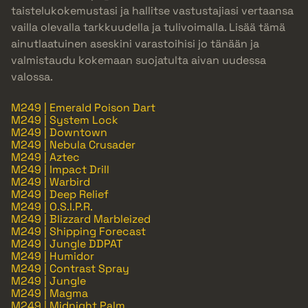
taistelukokemustasi ja hallitse vastustajiasi vertaansa
vailla olevalla tarkkuudella ja tulivoimalla. Lisää tämä
ainutlaatuinen aseskini varastoihisi jo tänään ja
valmistaudu kokemaan suojatulta aivan uudessa
valossa.
M249 | Emerald Poison Dart
M249 | System Lock
M249 | Downtown
M249 | Nebula Crusader
M249 | Aztec
M249 | Impact Drill
M249 | Warbird
M249 | Deep Relief
M249 | O.S.I.P.R.
M249 | Blizzard Marbleized
M249 | Shipping Forecast
M249 | Jungle DDPAT
M249 | Humidor
M249 | Contrast Spray
M249 | Jungle
M249 | Magma
M249 | Midnight Palm