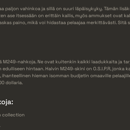
a paljon vahinkoa ja sillä on suuri läpäisykyky. Tämän lisäk
 ase itsessään on erittäin kallis, myös ammukset ovat kalli
raskas paino, mikä voi hidastaa pelaajaa merkittävästi. Sitä
rä M249-nahkoja. Ne ovat kuitenkin kaikki laadukkaita ja ta
n edulliseen hintaan. Halvin M249-skini on O.S.I.P.R, jonka
to, ihanteellinen hieman isomman budjetin omaaville pelaajill
0 dollaria.
oja:
 collection
.