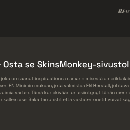
t
Ilmaislahjat
Ohjekeskus
Lisää
Par
SMGs
Heavy
Charms
Agents
 Osta se SkinsMonkey-sivustol
, joka on saanut inspiraationsa samannimisestä amerikkalais
sen FN Minimin mukaan, jota valmistaa FN Herstall, johtava 
voimia varten. Tämä konekivääri on esiintynyt tähän menne
n kallein ase. Sekä terroristit että vastaterroristit voivat käy