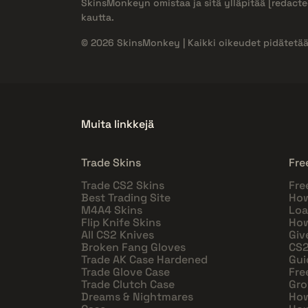
SkinsMonkeyn omistaa ja sitä ylläpitää
[redacte
kautta.
© 2026 SkinsMonkey | Kaikki oikeudet pidätetää
Muita linkkejä
Trade Skins
Fre
Trade CS2 Skins
Fre
Best Trading Site
How
M4A4 Skins
Loa
Flip Knife Skins
How
All CS2 Knives
Giv
Broken Fang Gloves
CS2
Trade AK Case Hardened
Gui
Trade Glove Case
Fre
Trade Clutch Case
Gro
Dreams & Nightmares
How