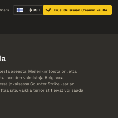
tners
$ USD
Kirjaudu sisään Steamin kautta
Containers
Music Kits
Pins
Patches
la
esta aseesta. Mielenkiintoista on, että
tuliaseiden valmistaja Belgiassa.
ssä jokaisessa Counter Strike -sarjan
ttää sitä, vaikka terroristit eivät voi saada