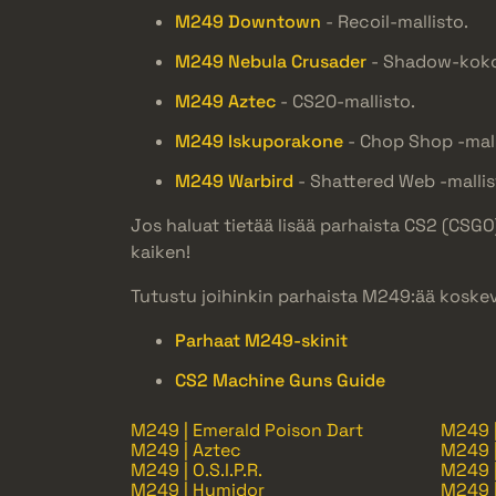
M249 Downtown
- Recoil-mallisto.
M249 Nebula Crusader
- Shadow-koko
M249 Aztec
- CS20-mallisto.
M249 Iskuporakone
- Chop Shop -mall
M249 Warbird
- Shattered Web -mallis
Jos haluat tietää lisää parhaista CS2 (CSGO
kaiken!
Tutustu joihinkin parhaista M249:ää koske
Parhaat M249-skinit
CS2 Machine Guns Guide
M249 | Emerald Poison Dart
M249 
M249 | Aztec
M249 |
M249 | O.S.I.P.R.
M249 |
M249 | Humidor
M249 |