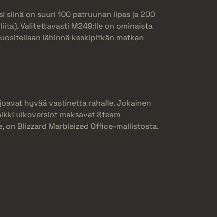
si siinä on suuri 100 patruunan lipas ja 200
ita). Valitettavasti M249:lle on ominaista
 suositellaan lähinnä keskipitkän matkan
rjoavat hyvää vastinetta rahalle. Jokainen
 kaikki ulkoversiot maksavat Steam
e, on Blizzard Marbleized Office-mallistosta.