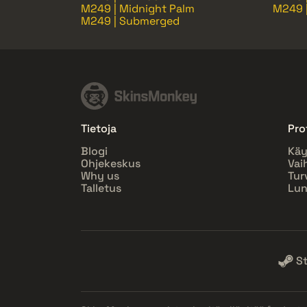
M249 | Midnight Palm
M249 
M249 | Submerged
Tietoja
Prof
Blogi
Käy
Ohjekeskus
Vai
Why us
Tur
Talletus
Lun
S