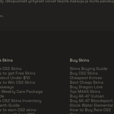
d]
. Ulkopuoliset yritykset voivat tarjota maksuja ja muita palvelu
n.
e Skins
Buy Skins
e CS2 Skins
Skins Buying Guide
 to get Free Skins
Buy CS2 Skins
dout Under $10
Cheapest Knives
 to Win CS2 Skins
Best Cheap Skins
eaways
Buy Dragon Lore
 Weekly Care Package
Top M4A4 Skins
de
Buy AK-47 Vulcan
e CS2 Skins Inventory
Buy AK-47 Bloodsport
wth Guide
Glock Water Elemental
 to earn CS2 skins
How to Buy Rare CS2