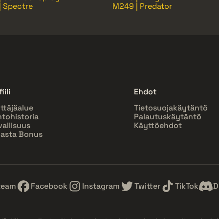
| Spectre
M249 | Predator
iili
Ehdot
ttäjäalue
Tietosuojakäytäntö
htohistoria
Palautuskäytäntö
vallisuus
Käyttöehdot
asta Bonus
team
Facebook
Instagram
Twitter
TikTok
D