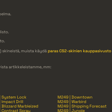
elma.
isto.
to.
) skineistä, muista käydä
paras CS2-skinien kauppasivusto
vista artikkeleistamme, mm:
| System Lock
M249 | Downtown
 Impact Drill
M249 | Warbird
 Blizzard Marbleized
M249 | Shipping Forecast
 Contrast Spray
M249 | Jungle