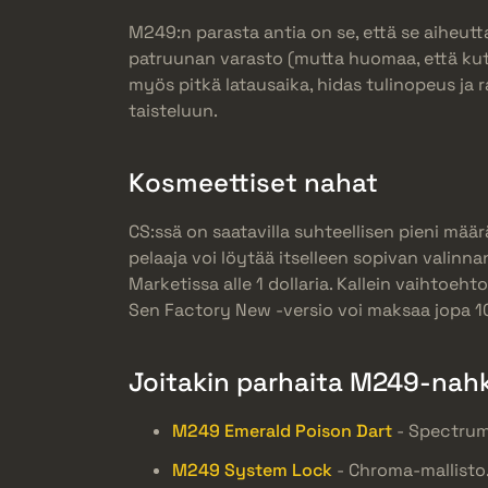
M249:n parasta antia on se, että se aiheutta
patruunan varasto (mutta huomaa, että kuten
myös pitkä latausaika, hidas tulinopeus ja 
taisteluun.
Kosmeettiset nahat
CS:ssä on saatavilla suhteellisen pieni mää
pelaaja voi löytää itselleen sopivan valinna
Marketissa alle 1 dollaria. Kallein vaihtoeh
Sen Factory New -versio voi maksaa jopa 10
Joitakin parhaita M249-nahk
M249 Emerald Poison Dart
- Spectrum
M249 System Lock
- Chroma-mallisto