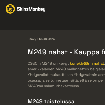
Vaihda skinejä
Marke
Knives
Gloves
Pistols
Rifles
Heavy
M249 Skins
M249 nahat - Kauppa &
CSGO:n M249 on kevyt
konekiväärin nahat
amerikkalainen M249 mallinnettiin belgialai
Yhdysvallat mukautti sen Yhdysvaltain ase
osassa, ja se tunnetaan siitä, että se on peli
M249:ää salamurhakartoissa.
M249 taistelussa