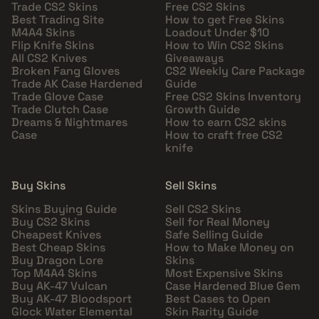
Trade CS2 Skins
Free CS2 Skins
Best Trading Site
How to get Free Skins
M4A4 Skins
Loadout Under $10
Flip Knife Skins
How to Win CS2 Skins
All CS2 Knives
Giveaways
Broken Fang Gloves
CS2 Weekly Care Package
Trade AK Case Hardened
Guide
Trade Glove Case
Free CS2 Skins Inventory
Trade Clutch Case
Growth Guide
Dreams & Nightmares
How to earn CS2 skins
Case
How to craft free CS2
knife
Buy Skins
Sell Skins
Skins Buying Guide
Sell CS2 Skins
Buy CS2 Skins
Sell for Real Money
Cheapest Knives
Safe Selling Guide
Best Cheap Skins
How to Make Money on
Buy Dragon Lore
Skins
Top M4A4 Skins
Most Expensive Skins
Buy AK-47 Vulcan
Case Hardened Blue Gem
Buy AK-47 Bloodsport
Best Cases to Open
Glock Water Elemental
Skin Rarity Guide