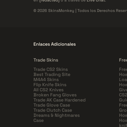
© 2026 SkinsMonkey | Todos los Derechos Reser
Enlaces Adicionales
Trade Skins
Fre
Trade CS2 Skins
Fre
Best Trading Site
How
M4A4 Skins
Loa
Flip Knife Skins
How
All CS2 Knives
Giv
Broken Fang Gloves
CS2
Trade AK Case Hardened
Gui
Trade Glove Case
Fre
Trade Clutch Case
Gro
Dreams & Nightmares
How
Case
How
kni