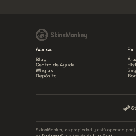
Acerca
Perf
Blog
Áre
Centro de Ayuda
His
Why us
Seg
Depósito
Bon
S
SkinsMonkey es propiedad y está operado por
en
[redacted]
o a través de
Live Chat
.