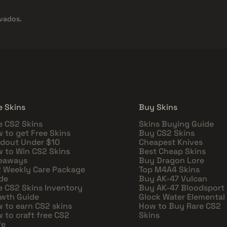
vados.
e Skins
Buy Skins
e CS2 Skins
Skins Buying Guide
 to get Free Skins
Buy CS2 Skins
dout Under $10
Cheapest Knives
 to Win CS2 Skins
Best Cheap Skins
eaways
Buy Dragon Lore
 Weekly Care Package
Top M4A4 Skins
de
Buy AK-47 Vulcan
e CS2 Skins Inventory
Buy AK-47 Bloodsport
wth Guide
Glock Water Elemental
 to earn CS2 skins
How to Buy Rare CS2
 to craft free CS2
Skins
fe