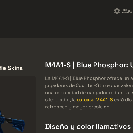
Market
Regalos
Centro de Ayuda
Más
Pa
SMGs
Heavy
Charms
Agents
M4A1-S | Blue Phosphor: U
le Skins
La M4A1-S | Blue Phosphor ofrece un a
jugadores de Counter-Strike que valora
una capacidad de cargador reducida 
silenciador, la
carcasa M4A1-S
está dis
retroceso y mayor precisión.
Diseño y color llamativos