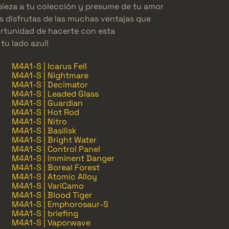
ieza a tu colección y presume de tu amor
s disfrutas de las muchas ventajas que
portunidad de hacerte con esta
 tu lado azul!
M4A1-S | Icarus Fell
M4A1-S | Nightmare
M4A1-S | Decimator
M4A1-S | Leaded Glass
M4A1-S | Guardian
M4A1-S | Hot Rod
M4A1-S | Nitro
M4A1-S | Basilisk
M4A1-S | Bright Water
M4A1-S | Control Panel
M4A1-S | Imminent Danger
M4A1-S | Boreal Forest
M4A1-S | Atomic Alloy
M4A1-S | VariCamo
M4A1-S | Blood Tiger
M4A1-S | Emphorosaur-S
M4A1-S | briefing
M4A1-S | Vaporwave