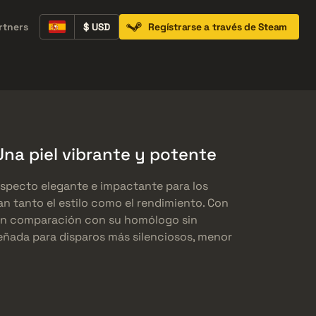
rtners
$ USD
Regístrarse a través de Steam
Containers
Music Kits
Pins
Patches
na piel vibrante y potente
specto elegante e impactante para los
n tanto el estilo como el rendimiento. Con
en comparación con su homólogo sin
eñada para disparos más silenciosos, menor