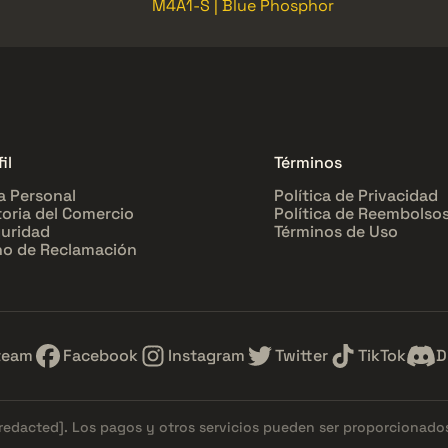
M4A1-S | Blue Phosphor
il
Términos
a Personal
Política de Privacidad
toria del Comercio
Política de Reembolso
uridad
Términos de Uso
o de Reclamación
team
Facebook
Instagram
Twitter
TikTok
D
[redacted]
. Los pagos y otros servicios pueden ser proporcionad