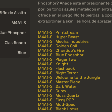
Phosphor? Añade esta impresionante p
por los tonos azules metálicos mientra
Rifle de Asalto
ofrece en el juego. No te pierdas la o
extraordinaria skin: ¡es hora de abrazar
M4A1-S
M4A1-S | Printstream
Blue Phosphor
M4A1-S | Hyper Beast
M4A1-S | Mecha Industries
Clasificado
M4A1-S | Golden Coil
M4A1-S | Chantico's Fire
Blue
M4A1-S | Blue Phosphor
M4A1-S | Player Two
M4A1-S | Knight
M4A1-S | Flashback
M4A1-S | Night Terror
M4A1-S | Welcome to the Jungle
M4A1-S | Master Piece
M4A1-S | Dark Water
M4A1-S | Cyrex
M4A1-S | Moss Quartz
M4A1-S | Fizzy POP
M4A1-S | Mud-Spec
M4A1-S | Black Lotus