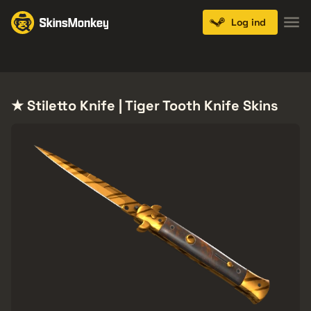
Log ind
Knives
Gloves
Pistols
Rifles
SMGs
★ Stiletto Knife | Tiger Tooth Knife Skins