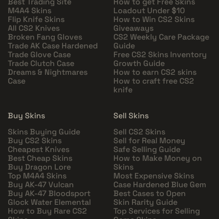
Best Trading Site
How to get Free Skins
M4A4 Skins
Loadout Under $10
Flip Knife Skins
How to Win CS2 Skins
All CS2 Knives
Giveaways
Broken Fang Gloves
CS2 Weekly Care Package
Trade AK Case Hardened
Guide
Trade Glove Case
Free CS2 Skins Inventory
Trade Clutch Case
Growth Guide
Dreams & Nightmares
How to earn CS2 skins
Case
How to craft free CS2
knife
Buy Skins
Sell Skins
Skins Buying Guide
Sell CS2 Skins
Buy CS2 Skins
Sell for Real Money
Cheapest Knives
Safe Selling Guide
Best Cheap Skins
How to Make Money on
Buy Dragon Lore
Skins
Top M4A4 Skins
Most Expensive Skins
Buy AK-47 Vulcan
Case Hardened Blue Gem
Buy AK-47 Bloodsport
Best Cases to Open
Glock Water Elemental
Skin Rarity Guide
How to Buy Rare CS2
Top Services for Selling