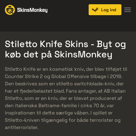
Log ind
Knives
Gloves
Pistols
Rifles
SMGs
Stiletto Knife Skins - Byt og
køb det på SkinsMonkey
Stiletto Knife er en kosmetisk kniv, der blev tilføjet til
Counter Strike 2 og Global Offensive tilbage i 2018.
Den beskrives som en stiletto switchblade-kniv, der
har et fjederbelastet blad. Fans antager, at AB Italian
Stiletto, som er en kniv, der er blevet produceret af
den italienske Beltrame-familie i cirka 70 år, var
inspirationen til dette særlige våben. I spillet er
Stiletto-kniven tilgængelig for både terrorister og
antiterrorister.