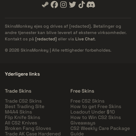
SkinsMonkey ejes og drives af
[redacted]
. Betalinger og
andre tjenester kan blive leveret af eksterne virksomheder.
Kontakt os på
[redacted]
eller via
Live Chat
.
© 2026 SkinsMonkey | Alle rettigheder forbeholdes.
Yderligere links
Trade Skins
Free Skins
Trade CS2 Skins
Free CS2 Skins
Best Trading Site
How to get Free Skins
M4A4 Skins
Loadout Under $10
Flip Knife Skins
How to Win CS2 Skins
All CS2 Knives
Giveaways
Broken Fang Gloves
CS2 Weekly Care Package
Trade AK Case Hardened
Guide