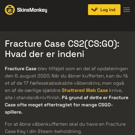
Log ind
Knives
Gloves
Pistols
Rifles
SMGs
Fracture Case CS2(CS:GO):
Hvad der er indeni
Fracture Case
blev tilføjet som en del af opdateringen
den 6. august 2020. Når du åbner kufferten, kan du få
et af de 17 fællesskabsskabte våbenskins, men også
en af de særlige sjældne
Shattered Web Case
knive,
alle i standardknivfinish.
På grund af dette er Fracture
Case ofte meget eftertragtet for mange CSGO-
spillere.
For at åbne våbenkufferten skal du have en Fracture
Case Key i din Steam-beholdning.