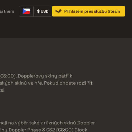
artners
$ USD
Přihlášení přes službu Steam
Containers
Music Kits
Pins
Patches
S:GO). Dopplerovy skiny patří k
ských skinů ve hře. Pokud chcete rozšířit
e!
mají na výběr také z různých skinů Doppler
kiny Doppler Phase 3 CS2 (CS:GO) Glock