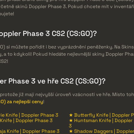
včetně skinů Doppler Phase 3. Pokud chcete mít v inventáři
bujete!
Doppler Phase 3 CS2 (CS:GO)?
GO) si můžete pořídit i bez vyprázdnění peněženky. Na Ski
, a to kdykoli! Pokud hledáte nejlevnější skiny Doppler Pha
CS2!
r Phase 3 ve hře CS2 (CS:GO)?
rotože již mají nejvyšší úroveň vzácnosti ve hře. Místo t
O) za nejlepší ceny
!
e Knife | Doppler Phase 3
★ Butterfly Knife | Doppler 
Knife | Doppler Phase 3
★ Huntsman Knife | Doppler
3
ja Knife | Doppler Phase 3
★ Shadow Daggers | Dopple