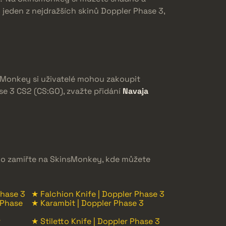
 jeden z nejdražších skinů Doppler Phase 3,
nsMonkey si uživatelé mohou zakoupit
se 3 CS2 (CS:GO), zvažte přidání
Navaja
oho zamiřte na SkinsMonkey, kde můžete
Phase 3
★ Falchion Knife | Doppler Phase 3
 Phase
★ Karambit | Doppler Phase 3
r
★ Stiletto Knife | Doppler Phase 3