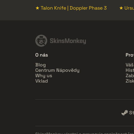
★ Talon Knife | Doppler Phase 3
★ Ursu
O nás
Prof
Blog
Váš
Centrum Nápovědy
His
Why us
Zab
Vklad
Zís
S
SkinsMonkey vlastní a provozuje společnost
[r