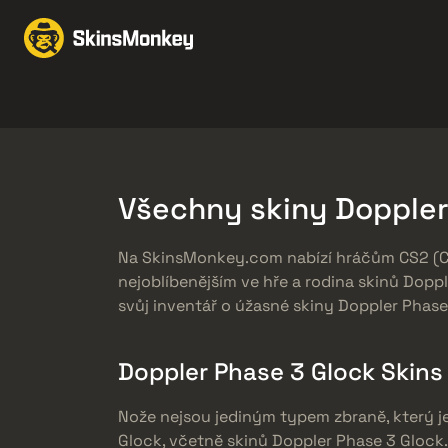
Obchodujte Se Skiny
Knives
Gloves
Pistols
Rifles
Všechny skiny Doppler
Na SkinsMonkey.com nabízí hráčům CS2 (CS:
nejoblíbenějším ve hře a rodina skinů Dopp
svůj inventář o úžasné skiny Doppler Phase
Doppler Phase 3 Glock Skins
Nože nejsou jediným typem zbraně, který je
Glock, včetně skinů Doppler Phase 3 Glock