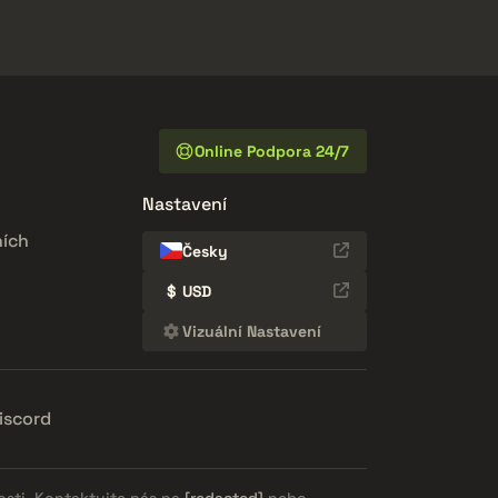
Online Podpora 24/7
Nastavení
ích
Česky
$
USD
Vizuální Nastavení
iscord
osti. Kontaktujte nás na
[redacted]
nebo