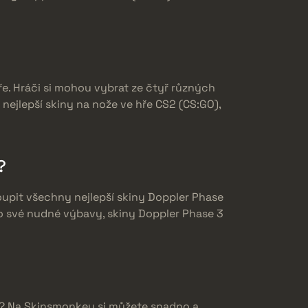
e. Hráči si mohou vybrat ze čtyř různých
 nejlepší skiny na nože ve hře CS2 (CS:GO),
?
upit všechny nejlepší skiny Doppler Phase
do své nudné výbavy, skiny Doppler Phase 3
O)? Na Skinsmonkey si můžete snadno a