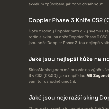
skvělým způsobem, jak toho dosáhnout.
Doppler Phase 3 Knife CS2 (
Nože z rodiny Doppler patří díky svému úž
rodin a skiny na nože Doppler Phase 3 CS2 (
jsou nože Doppler Phase 3 tou nejlepší vol
Jaké jsou nejlepší kůže na n
SkinsMonkey.com má pro vás na výběr všec
3 v CS2 (CS:GO), jako například
M9 Bayonet
vám to rozhodně umožní.
Jaké jsou nejdražší skiny Do
Chcete si do svého inventáře ve službě St