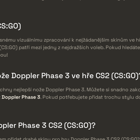
CS:GO)
asnému vizuálnímu zpracování k nejžádanějším skinům ve hř
CS:GO) patří mezi jedny z nejdražších voleb. Pokud hledáte
bou!
ože Doppler Phase 3 ve hře CS2 (CS:GO)
hny nejlepší nože Doppler Phase 3. Můžete si snadno zako
 Doppler Phase 3
. Pokud potřebujete přidat trochu stylu 
ppler Phase 3 CS2 (CS:GO)?
eam přidat drahé skiny pro hru Doppler Phase 3 CS2 (CS:G