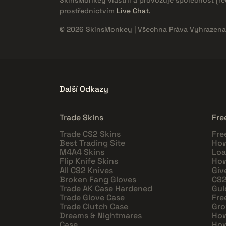
prostřednictvím
Live Chat
.
© 2026 SkinsMonkey | Všechna Práva Vyhrazena
Další Odkazy
Trade Skins
Fre
Trade CS2 Skins
Fre
Best Trading Site
How
M4A4 Skins
Loa
Flip Knife Skins
How
All CS2 Knives
Giv
Broken Fang Gloves
CS2
Trade AK Case Hardened
Gui
Trade Glove Case
Fre
Trade Clutch Case
Gro
Dreams & Nightmares
How
Case
How