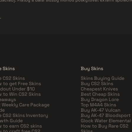
.
e Skins
Buy Skins
e CS2 Skins
Skins Buying Guide
 to get Free Skins
Buy CS2 Skins
dout Under $10
Cheapest Knives
 to Win CS2 Skins
Best Cheap Skins
eaways
Buy Dragon Lore
 Weekly Care Package
Top M4A4 Skins
de
Buy AK-47 Vulcan
e CS2 Skins Inventory
Buy AK-47 Bloodsport
wth Guide
Glock Water Elemental
 to earn CS2 skins
How to Buy Rare CS2
 to craft free CS2
Skins