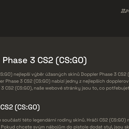
Market
Odměny zdarma
Centrum Nápovědy
Více
P
SMGs
Heavy
Charms
Agents
 Phase 3 CS2 (CS:GO)
GO) nejlepší výběr úžasných skinů Doppler Phase 3 CS2 (C
ler Phase 3 CS2 (CS:GO) nabízí jedny z nejlepších dopplerov
 3 CS2 (CS:GO), naše webové stránky jsou to, co potřebujet
 CS2 (CS:GO)
 součástí této legendární rodiny skinů. Hráči CS2 (CS:GO) 
. Pokud chcete svým nábojům do pistole dodat styl, jsou s