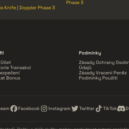
Phase 3
s Knife | Doppler Phase 3
il
Podmínky
 Účet
Zásady Ochrany Osobn
torie Transakcí
Údajů
ezpečení
Zásady Vracení Peněz
kat Bonus
Podmínky Použití
team
Facebook
Instagram
Twitter
TikTok
D
edacted]
. Platby a další služby mohou poskytovat externí společn