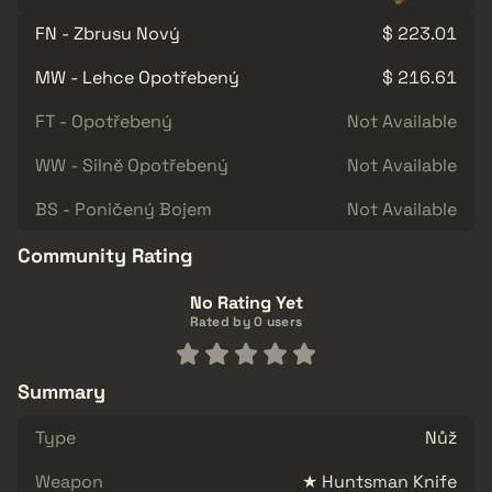
FN - Zbrusu Nový
$ 223.01
MW - Lehce Opotřebený
$ 216.61
FT - Opotřebený
Not Available
WW - Silně Opotřebený
Not Available
BS - Poničený Bojem
Not Available
Community Rating
No Rating Yet
Rated by 0 users
Summary
Type
Nůž
Weapon
★ Huntsman Knife