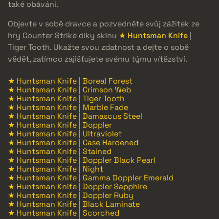
také obáváni.
Objevte v sobě dravce a pozvedněte svůj zážitek ze
hry Counter Strike díky skinu
★ Huntsman Knife
|
Tiger Tooth. Ukažte svou zdatnost a dejte o sobě
vědět, zatímco zajišťujete svému týmu vítězství.
★ Huntsman Knife | Boreal Forest
★ Huntsman Knife | Crimson Web
★ Huntsman Knife | Tiger Tooth
★ Huntsman Knife | Marble Fade
★ Huntsman Knife | Damascus Steel
★ Huntsman Knife | Doppler
★ Huntsman Knife | Ultraviolet
★ Huntsman Knife | Case Hardened
★ Huntsman Knife | Stained
★ Huntsman Knife | Doppler Black Pearl
★ Huntsman Knife | Night
★ Huntsman Knife | Gamma Doppler Emerald
★ Huntsman Knife | Doppler Sapphire
★ Huntsman Knife | Doppler Ruby
★ Huntsman Knife | Black Laminate
★ Huntsman Knife | Scorched