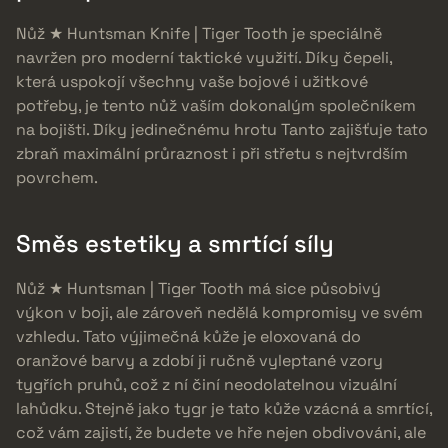
Nůž ★ Huntsman Knife | Tiger Tooth je speciálně
navržen pro moderní taktické využití. Díky čepeli,
která uspokojí všechny vaše bojové i užitkové
potřeby, je tento nůž vaším dokonalým společníkem
na bojišti. Díky jedinečnému hrotu Tanto zajišťuje tato
zbraň maximální průraznost i při střetu s nejtvrdším
povrchem.
Směs estetiky a smrtící síly
Nůž ★ Huntsman | Tiger Tooth má sice působivý
výkon v boji, ale zároveň nedělá kompromisy ve svém
vzhledu. Tato výjimečná kůže je eloxovaná do
oranžové barvy a zdobí ji ručně vyleptané vzory
tygřích pruhů, což z ní činí neodolatelnou vizuální
lahůdku. Stejně jako tygr je tato kůže vzácná a smrtící,
což vám zajistí, že budete ve hře nejen obdivováni, ale