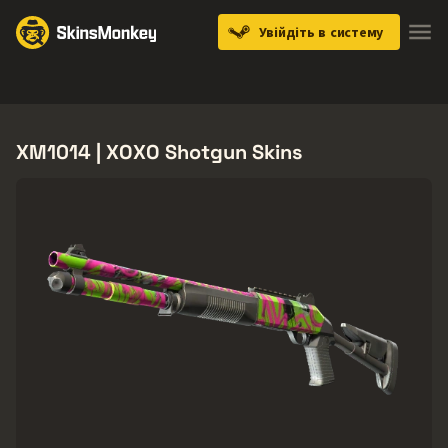
Увійдіть в систему
Knives
Gloves
Pistols
Rifles
SMGs
XM1014 | XOXO Shotgun Skins