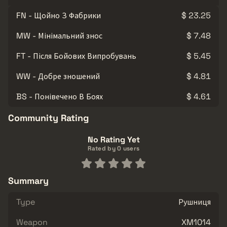
FN - Щойно З Фабрики
$ 23.25
MW - Мінімальний знос
$ 7.48
FT - Після Бойових Випробувань
$ 5.45
WW - Добре зношений
$ 4.81
BS - Понівечено В Боях
$ 4.61
Community Rating
No Rating Yet
Rated by 0 users
Summary
Type
Рушниця
Weapon
XM1014