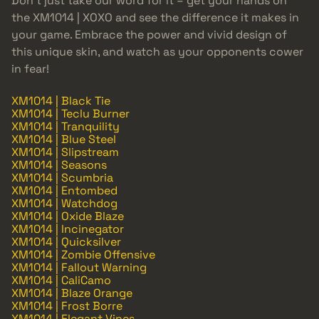
Don’t just take our word for it – get your hands on
the XM1014 | XOXO and see the difference it makes in
your game. Embrace the power and vivid design of
this unique skin, and watch as your opponents cower
in fear!
XM1014 | Black Tie
XM1014 | Teclu Burner
XM1014 | Tranquility
XM1014 | Blue Steel
XM1014 | Slipstream
XM1014 | Seasons
XM1014 | Scumbria
XM1014 | Entombed
XM1014 | Watchdog
XM1014 | Oxide Blaze
XM1014 | Incinegator
XM1014 | Quicksilver
XM1014 | Zombie Offensive
XM1014 | Fallout Warning
XM1014 | CaliCamo
XM1014 | Blaze Orange
XM1014 | Frost Borre
XM1014 | Elegant Vines