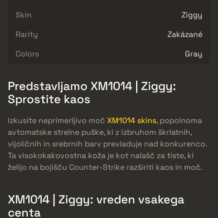
Skin
Ziggy
Rarity
Zakázané
Colors
Gray
Predstavljamo XM1014 | Ziggy:
Sprostite kaos
Izkusite neprimerljivo moč
XM1014 skins
, popolnoma
avtomatske strelne puške, ki z izbruhom škrlatnih,
vijoličnih in srebrnih barv prevladuje nad konkurenco.
Ta visokokakovostna koža je kot nalašč za tiste, ki
želijo na bojišču Counter-Strike razširiti kaos in moč.
XM1014 | Ziggy: vreden vsakega
centa