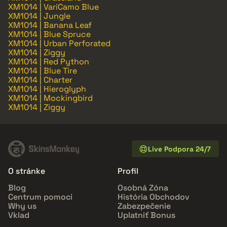
XM1014 | VariCamo Blue
XM1014 | Jungle
XM1014 | Banana Leaf
XM1014 | Blue Spruce
XM1014 | Urban Perforated
XM1014 | Ziggy
XM1014 | Red Python
XM1014 | Blue Tire
XM1014 | Charter
XM1014 | Hieroglyph
XM1014 | Mockingbird
XM1014 | Ziggy
Live Podpora 24/7
O stránke
Profil
Blog
Osobná Zóna
Centrum pomoci
História Obchodov
Why us
Zabezpečenie
Vklad
Uplatniť Bonus