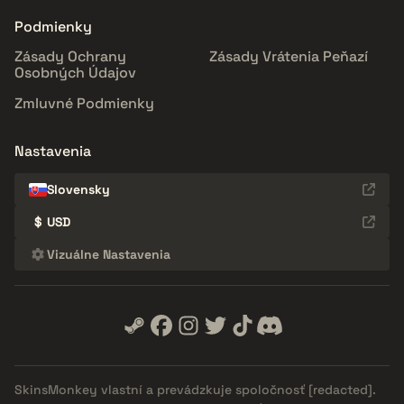
Podmienky
Zásady Ochrany
Zásady Vrátenia Peňazí
Osobných Údajov
Zmluvné Podmienky
Nastavenia
Slovensky
$
USD
Vizuálne Nastavenia
SkinsMonkey vlastní a prevádzkuje spoločnosť
[redacted]
.