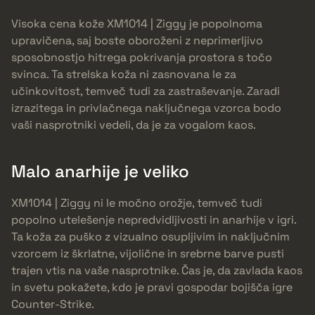
Visoka cena kože XM1014 | Ziggy je popolnoma
upravičena, saj boste oboroženi z neprimerljivo
sposobnostjo hitrega pokrivanja prostora s točo
svinca. Ta strelska koža ni zasnovana le za
učinkovitost, temveč tudi za zastraševanje. Zaradi
izrazitega in privlačnega naključnega vzorca bodo
vaši nasprotniki vedeli, da je za vogalom kaos.
Malo anarhije je veliko
XM1014 | Ziggy ni le močno orožje, temveč tudi
popolno utelešenje nepredvidljivosti in anarhije v igri.
Ta koža za puško z vizualno osupljivim in naključnim
vzorcem iz škrlatne, vijolične in srebrne barve pusti
trajen vtis na vaše nasprotnike. Čas je, da zavlada kaos
in svetu pokažete, kdo je pravi gospodar bojišča igre
Counter-Strike.