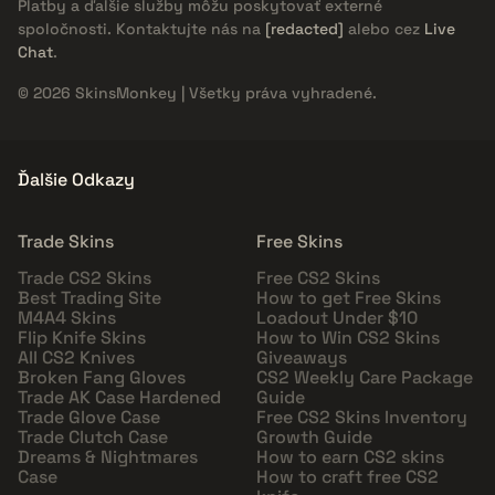
Platby a ďalšie služby môžu poskytovať externé
spoločnosti. Kontaktujte nás na
[redacted]
alebo cez
Live
Chat
.
© 2026 SkinsMonkey | Všetky práva vyhradené.
Ďalšie Odkazy
Trade Skins
Free Skins
Trade CS2 Skins
Free CS2 Skins
Best Trading Site
How to get Free Skins
M4A4 Skins
Loadout Under $10
Flip Knife Skins
How to Win CS2 Skins
All CS2 Knives
Giveaways
Broken Fang Gloves
CS2 Weekly Care Package
Trade AK Case Hardened
Guide
Trade Glove Case
Free CS2 Skins Inventory
Trade Clutch Case
Growth Guide
Dreams & Nightmares
How to earn CS2 skins
Case
How to craft free CS2