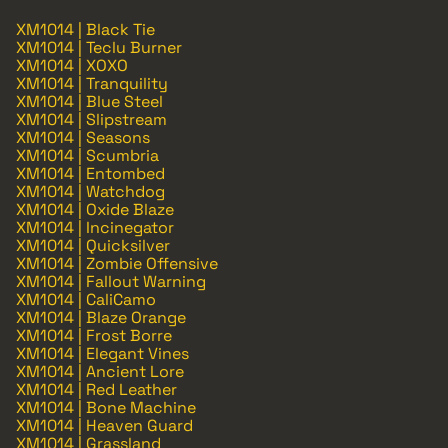
XM1014 | Black Tie
XM1014 | Teclu Burner
XM1014 | XOXO
XM1014 | Tranquility
XM1014 | Blue Steel
XM1014 | Slipstream
XM1014 | Seasons
XM1014 | Scumbria
XM1014 | Entombed
XM1014 | Watchdog
XM1014 | Oxide Blaze
XM1014 | Incinegator
XM1014 | Quicksilver
XM1014 | Zombie Offensive
XM1014 | Fallout Warning
XM1014 | CaliCamo
XM1014 | Blaze Orange
XM1014 | Frost Borre
XM1014 | Elegant Vines
XM1014 | Ancient Lore
XM1014 | Red Leather
XM1014 | Bone Machine
XM1014 | Heaven Guard
XM1014 | Grassland