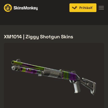
Prihlásiť
Knives
Gloves
Pistols
Rifles
SMGs
XM1014 | Ziggy Shotgun Skins