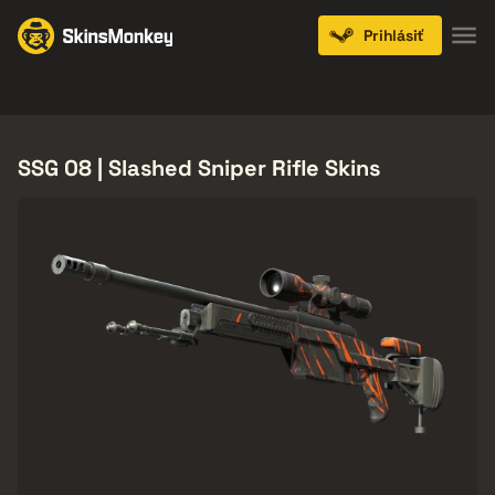
Prihlásiť
Knives
Gloves
Pistols
Rifles
SMGs
SSG 08 | Slashed Sniper Rifle Skins