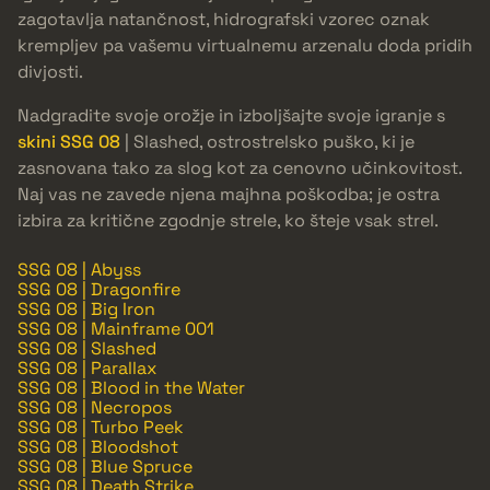
zagotavlja natančnost, hidrografski vzorec oznak
krempljev pa vašemu virtualnemu arzenalu doda pridih
divjosti.
Nadgradite svoje orožje in izboljšajte svoje igranje s
skini SSG 08
| Slashed, ostrostrelsko puško, ki je
zasnovana tako za slog kot za cenovno učinkovitost.
Naj vas ne zavede njena majhna poškodba; je ostra
izbira za kritične zgodnje strele, ko šteje vsak strel.
SSG 08 | Abyss
SSG 08 | Dragonfire
SSG 08 | Big Iron
SSG 08 | Mainframe 001
SSG 08 | Slashed
SSG 08 | Parallax
SSG 08 | Blood in the Water
SSG 08 | Necropos
SSG 08 | Turbo Peek
SSG 08 | Bloodshot
SSG 08 | Blue Spruce
SSG 08 | Death Strike