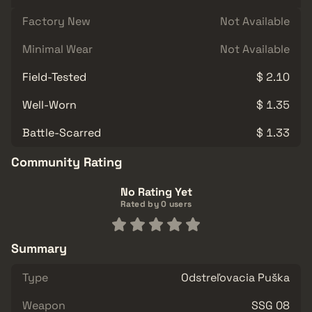
Factory New
Not Available
Minimal Wear
Not Available
Field-Tested
$ 2.10
Well-Worn
$ 1.35
Battle-Scarred
$ 1.33
Community Rating
No Rating Yet
Rated by 0 users
Summary
Type
Odstreľovacia Puška
Weapon
SSG 08