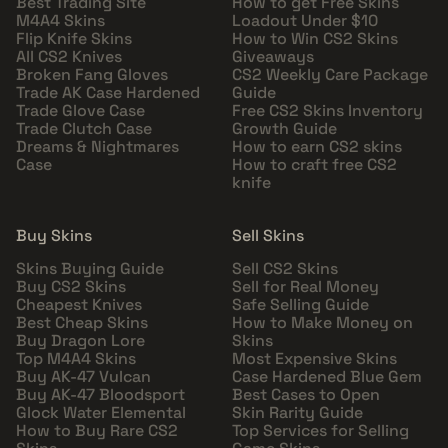
Best Trading Site
How to get Free Skins
M4A4 Skins
Loadout Under $10
Flip Knife Skins
How to Win CS2 Skins
All CS2 Knives
Giveaways
Broken Fang Gloves
CS2 Weekly Care Package
Trade AK Case Hardened
Guide
Trade Glove Case
Free CS2 Skins Inventory
Trade Clutch Case
Growth Guide
Dreams & Nightmares
How to earn CS2 skins
Case
How to craft free CS2
knife
Buy Skins
Sell Skins
Skins Buying Guide
Sell CS2 Skins
Buy CS2 Skins
Sell for Real Money
Cheapest Knives
Safe Selling Guide
Best Cheap Skins
How to Make Money on
Buy Dragon Lore
Skins
Top M4A4 Skins
Most Expensive Skins
Buy AK-47 Vulcan
Case Hardened Blue Gem
Buy AK-47 Bloodsport
Best Cases to Open
Glock Water Elemental
Skin Rarity Guide
How to Buy Rare CS2
Top Services for Selling