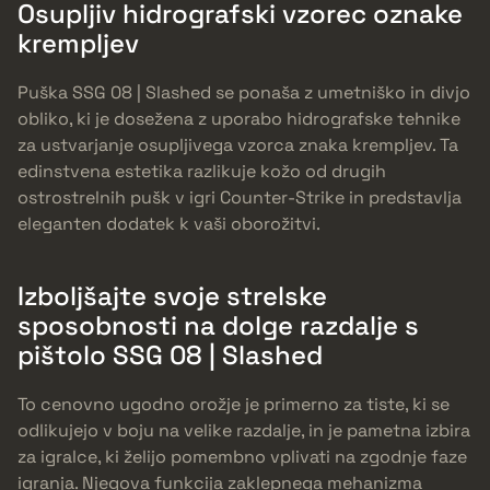
Osupljiv hidrografski vzorec oznake
krempljev
Puška SSG 08 | Slashed se ponaša z umetniško in divjo
obliko, ki je dosežena z uporabo hidrografske tehnike
za ustvarjanje osupljivega vzorca znaka krempljev. Ta
edinstvena estetika razlikuje kožo od drugih
ostrostrelnih pušk v igri Counter-Strike in predstavlja
eleganten dodatek k vaši oborožitvi.
Izboljšajte svoje strelske
sposobnosti na dolge razdalje s
pištolo SSG 08 | Slashed
To cenovno ugodno orožje je primerno za tiste, ki se
odlikujejo v boju na velike razdalje, in je pametna izbira
za igralce, ki želijo pomembno vplivati na zgodnje faze
igranja. Njegova funkcija zaklepnega mehanizma