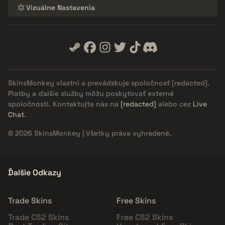
Vizuálne Nastavenia
SkinsMonkey vlastní a prevádzkuje spoločnosť
[redacted]
.
Platby a ďalšie služby môžu poskytovať externé
spoločnosti. Kontaktujte nás na
[redacted]
alebo cez
Live
Chat
.
© 2026 SkinsMonkey | Všetky práva vyhradené.
Ďalšie Odkazy
Trade Skins
Free Skins
Trade CS2 Skins
Free CS2 Skins