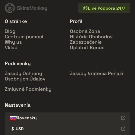
Live Podpora 24/7
O stránke
Profil
Blog
Osobná Zóna
Centrum pomoci
História Obchodov
Why us
Zabezpečenie
Vklad
Uplatniť Bonus
Podmienky
Zásady Ochrany
Zásady Vrátenia Peňazí
Osobných Údajov
Zmluvné Podmienky
Nastavenia
Slovensky
$
USD